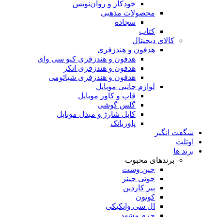
خودکار و روان‌نویس
محصولات مذهبی
سجاده
کتاب
کالای دیجیتال
هدفون و هندزفری
هدفون و هندزفری کیو سی وای
هدفون و هندزفری انکر
هدفون و هندزفری شیائومی
لوازم جانبی موبایل
قاب و کاور موبایل
گلس گوشی
کابل شارژ و مبدل موبایل
پاوربانک
شگفت انگیز
اوتلت
برند ها
برندهای محبوب
جین وست
جوتی جینز
پیر کاردین
کوتون
ال سی وایکیکی
چرم مشهد