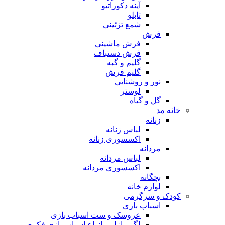
آینه دکوراتیو
تابلو
شمع تزئینی
فرش
فرش ماشینی
فرش دستباف
گلیم و گبه
گلیم فرش
نور و روشنایی
لوستر
گل و گیاه
خانه مد
زنانه
لباس زنانه
اکسسوری زنانه
مردانه
لباس مردانه
اکسسوری مردانه
بچگانه
لوازم خانه
کودک و سرگرمی
اسباب بازی
عروسک و ست اسباب بازی
لگو، پازل و انواع اسباب بازی فکری و