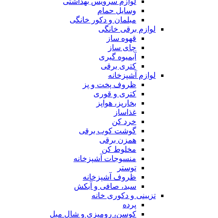
لوازم سرویس بهداشتی
وسایل حمام
مبلمان و دکور خانگی
لوازم برقی خانگی
قهوه ساز
چای ساز
آبمیوه گیری
کتری برقی
لوازم آشپزخانه
ظروف پخت و پز
کتری و قوری
بخارپز، هواپز
غذاساز
خرد کن
گوشت کوب برقی
همزن برقی
مخلوط کن
منسوجات آشپزخانه
توستر
ظروف آشپزخانه
سبد، صافی و آبکش
تزیینی و دکوری خانه
پرده
کوسن، رومیزی و شال مبل