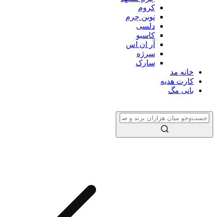
کروم
نوین چرم
دلسی
کاسیو
آر ان اس
سرژه
سارک
خانه مد
کارت هدیه
بانی مگ