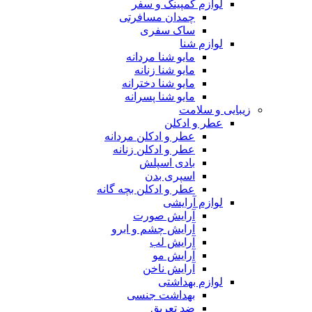
لوازم کمپینگ و سفر
چمدان مسافرتی
ساک سفری
لوازم شنا
مایو شنا مردانه
مایو شنا زنانه
مایو شنا دخترانه
مایو شنا پسرانه
زیبایی و سلامت
عطر و ادکلن
عطر و ادکلن مردانه
عطر و ادکلن زنانه
بادی اسپلش
اسپری بدن
عطر و ادکلن بچه گانه
لوازم آرایشی
آرایش صورت
آرایش چشم و ابرو
آرایش لب
آرایش مو
آرایش ناخن
لوازم بهداشتی
بهداشت جنسی
ضد تعریق