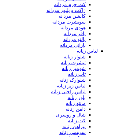
کت چرم مردانه
ژاکت و پلیور مردانه
کاپشن مردانه
سویشرت مردانه
هودی مردانه
پافر مردانه
پالتو مردانه
بارانی مردانه
لباس زنانه
شلوار زنانه
تیشرت زنانه
شومیز زنانه
تاپ زنانه
شلوارک زنانه
لباس زیر زنانه
لباس راحتی زنانه
بلوز زنانه
مانتو زنانه
دامن زنانه
شال و روسری
کت زنانه
پیراهن زنانه
سرهمی زنانه