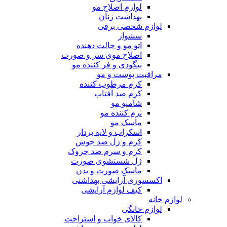
لوازم اصلاح مو
بهداشت زنان
لوازم شخصی برقی
سشوار
اتو مو و حالت دهنده
اصلاح موی سر و صورت
بیگودی و فر کننده مو
مراقبت پوست و مو
کرم مرطوب کننده
کرم ضد آفتاب
شامپو مو
نرم کننده مو
ماسک مو
اسکراب و لایه بردار
کرم و ژل ضد جوش
کرم و سرم ضد چروک
ژل شستشوی صورت
ماسک صورت و بدن
اکسسوری آرایشی بهداشتی
کیف لوازم آرایشی
لوازم خانه
لوازم خانگی
کالای خواب و استراحت