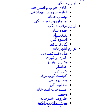
لوازم خانگی
کالای خواب و استراحت
لوازم سرویس بهداشتی
وسایل حمام
مبلمان و دکور خانگی
لوازم برقی خانگی
قهوه ساز
چای ساز
آبمیوه گیری
کتری برقی
لوازم آشپزخانه
ظروف پخت و پز
کتری و قوری
بخارپز، هواپز
غذاساز
خرد کن
گوشت کوب برقی
همزن برقی
مخلوط کن
منسوجات آشپزخانه
توستر
ظروف آشپزخانه
سبد، صافی و آبکش