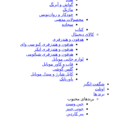
گواش و آبرنگ
ماژیک
خودکار و روان‌نویس
محصولات مذهبی
سجاده
کتاب
کالای دیجیتال
هدفون و هندزفری
هدفون و هندزفری کیو سی وای
هدفون و هندزفری انکر
هدفون و هندزفری شیائومی
لوازم جانبی موبایل
قاب و کاور موبایل
گلس گوشی
کابل شارژ و مبدل موبایل
پاوربانک
شگفت انگیز
اوتلت
برند ها
برندهای محبوب
جین وست
جوتی جینز
پیر کاردین