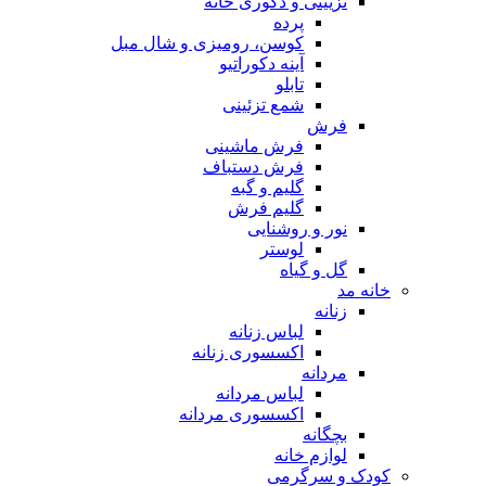
تزیینی و دکوری خانه
پرده
کوسن، رومیزی و شال مبل
آینه دکوراتیو
تابلو
شمع تزئینی
فرش
فرش ماشینی
فرش دستباف
گلیم و گبه
گلیم فرش
نور و روشنایی
لوستر
گل و گیاه
خانه مد
زنانه
لباس زنانه
اکسسوری زنانه
مردانه
لباس مردانه
اکسسوری مردانه
بچگانه
لوازم خانه
کودک و سرگرمی