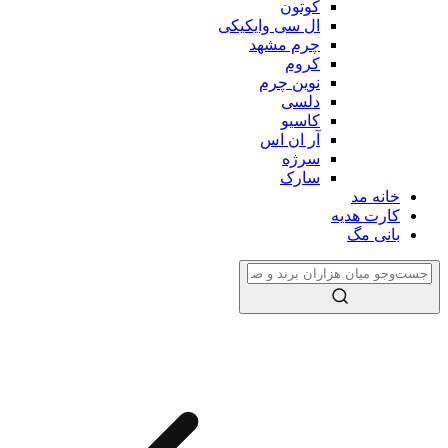
کوتون
ال سی وایکیکی
چرم مشهد
کروم
نوین چرم
دلسی
کاسیو
آر ان اس
سرژه
سارک
خانه مد
کارت هدیه
بانی مگ