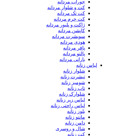
جوراب مردانه
کت و شلوار مردانه
کت تک مردانه
کت چرم مردانه
ژاکت و پلیور مردانه
کاپشن مردانه
سویشرت مردانه
هودی مردانه
پافر مردانه
پالتو مردانه
بارانی مردانه
لباس زنانه
شلوار زنانه
تیشرت زنانه
شومیز زنانه
تاپ زنانه
شلوارک زنانه
لباس زیر زنانه
لباس راحتی زنانه
بلوز زنانه
مانتو زنانه
دامن زنانه
شال و روسری
کت زنانه