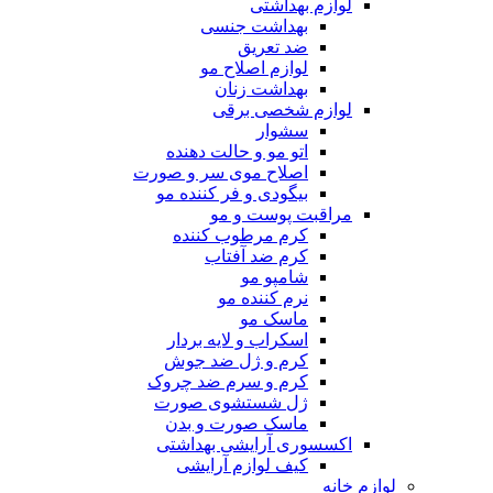
لوازم بهداشتی
بهداشت جنسی
ضد تعریق
لوازم اصلاح مو
بهداشت زنان
لوازم شخصی برقی
سشوار
اتو مو و حالت دهنده
اصلاح موی سر و صورت
بیگودی و فر کننده مو
مراقبت پوست و مو
کرم مرطوب کننده
کرم ضد آفتاب
شامپو مو
نرم کننده مو
ماسک مو
اسکراب و لایه بردار
کرم و ژل ضد جوش
کرم و سرم ضد چروک
ژل شستشوی صورت
ماسک صورت و بدن
اکسسوری آرایشی بهداشتی
کیف لوازم آرایشی
لوازم خانه