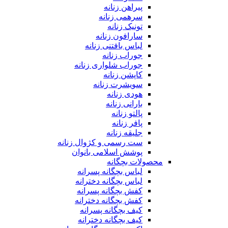
پیراهن زنانه
سرهمی زنانه
تونیک زنانه
سارافون زنانه
لباس بافتنی زنانه
جوراب زنانه
جوراب شلواری زنانه
کاپشن زنانه
سویشرت زنانه
هودی زنانه
بارانی زنانه
پالتو زنانه
پافر زنانه
جلیقه زنانه
ست رسمی و کژوال زنانه
پوشش اسلامی بانوان
محصولات بچگانه
لباس بچگانه پسرانه
لباس بچگانه دخترانه
کفش بچگانه پسرانه
کفش بچگانه دخترانه
کیف بچگانه پسرانه
کیف بچگانه دخترانه