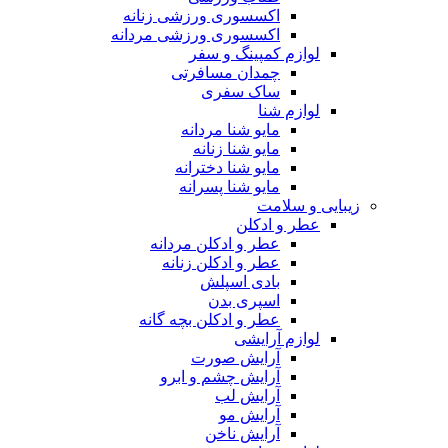
اکسسوری ورزشی زنانه
اکسسوری ورزشی مردانه
لوازم کمپینگ و سفر
چمدان مسافرتی
ساک سفری
لوازم شنا
مایو شنا مردانه
مایو شنا زنانه
مایو شنا دخترانه
مایو شنا پسرانه
زیبایی و سلامت
عطر و ادکلن
عطر و ادکلن مردانه
عطر و ادکلن زنانه
بادی اسپلش
اسپری بدن
عطر و ادکلن بچه گانه
لوازم آرایشی
آرایش صورت
آرایش چشم و ابرو
آرایش لب
آرایش مو
آرایش ناخن