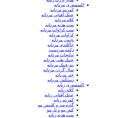
اکسسوری مردانه
کمربند مردانه
عینک آفتابی مردانه
کلاه مردانه
ست هدیه مردانه
ست کراوات مردانه
کراوات مردانه
پاپیون مردانه
جاکلیدی مردانه
دکمه سردست
بدلیجات مردانه
عینک طبی مردانه
بند عینک مردانه
شال گردن مردانه
چتر مردانه
دستکش مردانه
اکسسوری زنانه
کلاه زنانه
عینک آفتابی زنانه
کمربند زنانه
گیره سر و کلیپس مو
کش مو و تل مو
ست هدیه زنانه