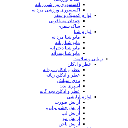
اکسسوری ورزشی زنانه
اکسسوری ورزشی مردانه
لوازم کمپینگ و سفر
چمدان مسافرتی
ساک سفری
لوازم شنا
مایو شنا مردانه
مایو شنا زنانه
مایو شنا دخترانه
مایو شنا پسرانه
زیبایی و سلامت
عطر و ادکلن
عطر و ادکلن مردانه
عطر و ادکلن زنانه
بادی اسپلش
اسپری بدن
عطر و ادکلن بچه گانه
لوازم آرایشی
آرایش صورت
آرایش چشم و ابرو
آرایش لب
آرایش مو
آرایش ناخن