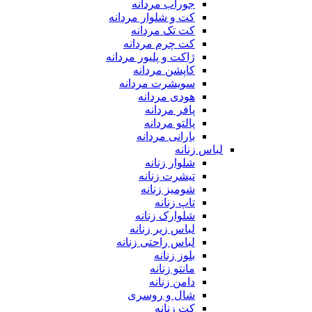
جوراب مردانه
کت و شلوار مردانه
کت تک مردانه
کت چرم مردانه
ژاکت و پلیور مردانه
کاپشن مردانه
سویشرت مردانه
هودی مردانه
پافر مردانه
پالتو مردانه
بارانی مردانه
لباس زنانه
شلوار زنانه
تیشرت زنانه
شومیز زنانه
تاپ زنانه
شلوارک زنانه
لباس زیر زنانه
لباس راحتی زنانه
بلوز زنانه
مانتو زنانه
دامن زنانه
شال و روسری
کت زنانه