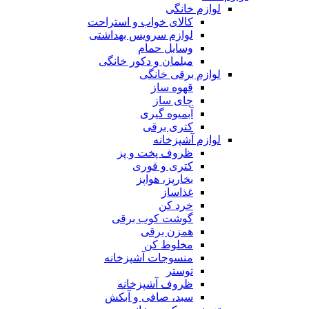
لوازم خانگی
کالای خواب و استراحت
لوازم سرویس بهداشتی
وسایل حمام
مبلمان و دکور خانگی
لوازم برقی خانگی
قهوه ساز
چای ساز
آبمیوه گیری
کتری برقی
لوازم آشپزخانه
ظروف پخت و پز
کتری و قوری
بخارپز، هواپز
غذاساز
خرد کن
گوشت کوب برقی
همزن برقی
مخلوط کن
منسوجات آشپزخانه
توستر
ظروف آشپزخانه
سبد، صافی و آبکش