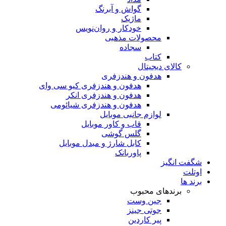
گواش و آبرنگ
ماژیک
خودکار و روان‌نویس
محصولات مذهبی
سجاده
کتاب
کالای دیجیتال
هدفون و هندزفری
هدفون و هندزفری کیو سی وای
هدفون و هندزفری انکر
هدفون و هندزفری شیائومی
لوازم جانبی موبایل
قاب و کاور موبایل
گلس گوشی
کابل شارژ و مبدل موبایل
پاوربانک
شگفت انگیز
اوتلت
برند ها
برندهای محبوب
جین وست
جوتی جینز
پیر کاردین