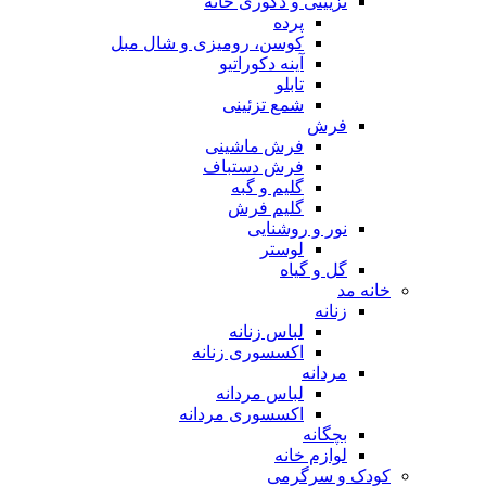
تزیینی و دکوری خانه
پرده
کوسن، رومیزی و شال مبل
آینه دکوراتیو
تابلو
شمع تزئینی
فرش
فرش ماشینی
فرش دستباف
گلیم و گبه
گلیم فرش
نور و روشنایی
لوستر
گل و گیاه
خانه مد
زنانه
لباس زنانه
اکسسوری زنانه
مردانه
لباس مردانه
اکسسوری مردانه
بچگانه
لوازم خانه
کودک و سرگرمی