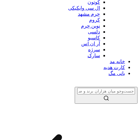
کوتون
ال سی وایکیکی
چرم مشهد
کروم
نوین چرم
دلسی
کاسیو
آر ان اس
سرژه
سارک
خانه مد
کارت هدیه
بانی مگ