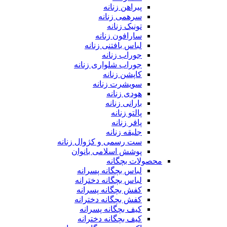
پیراهن زنانه
سرهمی زنانه
تونیک زنانه
سارافون زنانه
لباس بافتنی زنانه
جوراب زنانه
جوراب شلواری زنانه
کاپشن زنانه
سویشرت زنانه
هودی زنانه
بارانی زنانه
پالتو زنانه
پافر زنانه
جلیقه زنانه
ست رسمی و کژوال زنانه
پوشش اسلامی بانوان
محصولات بچگانه
لباس بچگانه پسرانه
لباس بچگانه دخترانه
کفش بچگانه پسرانه
کفش بچگانه دخترانه
کیف بچگانه پسرانه
کیف بچگانه دخترانه