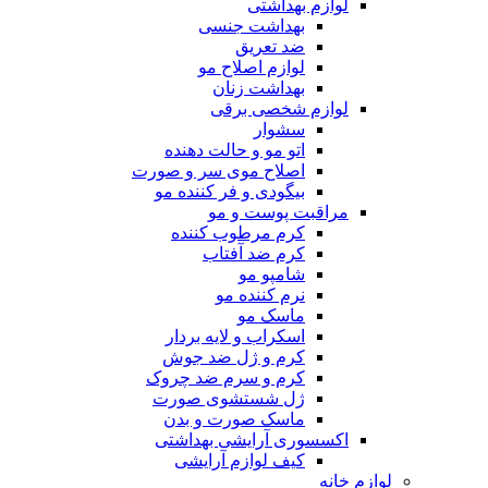
لوازم بهداشتی
بهداشت جنسی
ضد تعریق
لوازم اصلاح مو
بهداشت زنان
لوازم شخصی برقی
سشوار
اتو مو و حالت دهنده
اصلاح موی سر و صورت
بیگودی و فر کننده مو
مراقبت پوست و مو
کرم مرطوب کننده
کرم ضد آفتاب
شامپو مو
نرم کننده مو
ماسک مو
اسکراب و لایه بردار
کرم و ژل ضد جوش
کرم و سرم ضد چروک
ژل شستشوی صورت
ماسک صورت و بدن
اکسسوری آرایشی بهداشتی
کیف لوازم آرایشی
لوازم خانه