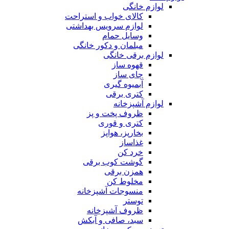
لوازم خانگی
کالای خواب و استراحت
لوازم سرویس بهداشتی
وسایل حمام
مبلمان و دکور خانگی
لوازم برقی خانگی
قهوه ساز
چای ساز
آبمیوه گیری
کتری برقی
لوازم آشپزخانه
ظروف پخت و پز
کتری و قوری
بخارپز، هواپز
غذاساز
خرد کن
گوشت کوب برقی
همزن برقی
مخلوط کن
منسوجات آشپزخانه
توستر
ظروف آشپزخانه
سبد، صافی و آبکش