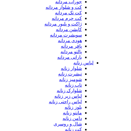
جوراب مردانه
کت و شلوار مردانه
کت تک مردانه
کت چرم مردانه
ژاکت و پلیور مردانه
کاپشن مردانه
سویشرت مردانه
هودی مردانه
پافر مردانه
پالتو مردانه
بارانی مردانه
لباس زنانه
شلوار زنانه
تیشرت زنانه
شومیز زنانه
تاپ زنانه
شلوارک زنانه
لباس زیر زنانه
لباس راحتی زنانه
بلوز زنانه
مانتو زنانه
دامن زنانه
شال و روسری
کت زنانه