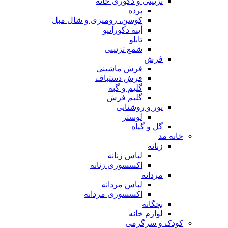
تزیینی و دکوری خانه
پرده
کوسن، رومیزی و شال مبل
آینه دکوراتیو
تابلو
شمع تزئینی
فرش
فرش ماشینی
فرش دستباف
گلیم و گبه
گلیم فرش
نور و روشنایی
لوستر
گل و گیاه
خانه مد
زنانه
لباس زنانه
اکسسوری زنانه
مردانه
لباس مردانه
اکسسوری مردانه
بچگانه
لوازم خانه
کودک و سرگرمی