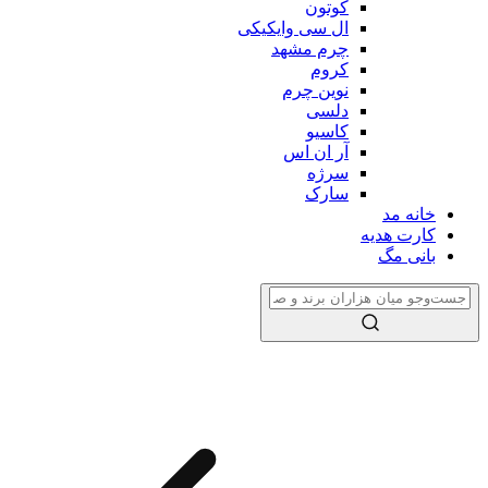
کوتون
ال سی وایکیکی
چرم مشهد
کروم
نوین چرم
دلسی
کاسیو
آر ان اس
سرژه
سارک
خانه مد
کارت هدیه
بانی مگ