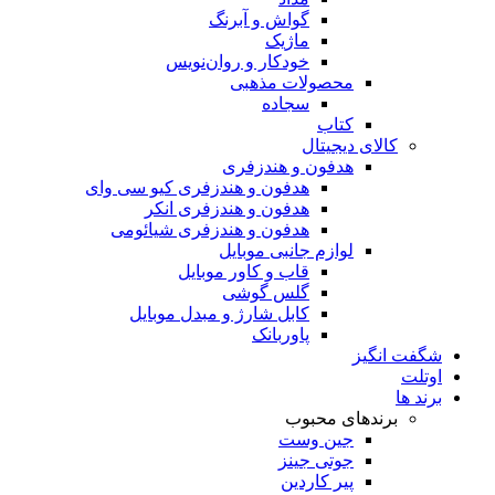
گواش و آبرنگ
ماژیک
خودکار و روان‌نویس
محصولات مذهبی
سجاده
کتاب
کالای دیجیتال
هدفون و هندزفری
هدفون و هندزفری کیو سی وای
هدفون و هندزفری انکر
هدفون و هندزفری شیائومی
لوازم جانبی موبایل
قاب و کاور موبایل
گلس گوشی
کابل شارژ و مبدل موبایل
پاوربانک
شگفت انگیز
اوتلت
برند ها
برندهای محبوب
جین وست
جوتی جینز
پیر کاردین