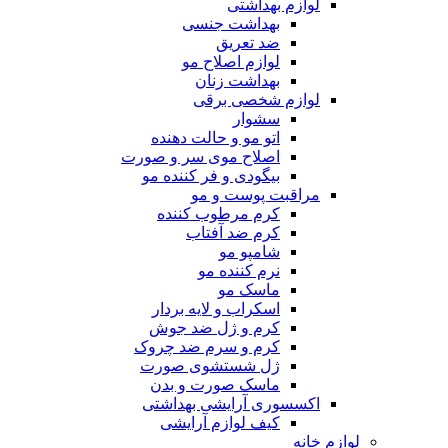
لوازم بهداشتی
بهداشت جنسی
ضد تعریق
لوازم اصلاح مو
بهداشت زنان
لوازم شخصی برقی
سشوار
اتو مو و حالت دهنده
اصلاح موی سر و صورت
بیگودی و فر کننده مو
مراقبت پوست و مو
کرم مرطوب کننده
کرم ضد آفتاب
شامپو مو
نرم کننده مو
ماسک مو
اسکراب و لایه بردار
کرم و ژل ضد جوش
کرم و سرم ضد چروک
ژل شستشوی صورت
ماسک صورت و بدن
اکسسوری آرایشی بهداشتی
کیف لوازم آرایشی
لوازم خانه