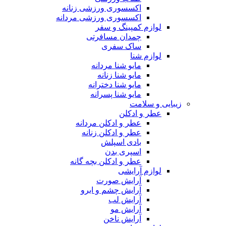
اکسسوری ورزشی زنانه
اکسسوری ورزشی مردانه
لوازم کمپینگ و سفر
چمدان مسافرتی
ساک سفری
لوازم شنا
مایو شنا مردانه
مایو شنا زنانه
مایو شنا دخترانه
مایو شنا پسرانه
زیبایی و سلامت
عطر و ادکلن
عطر و ادکلن مردانه
عطر و ادکلن زنانه
بادی اسپلش
اسپری بدن
عطر و ادکلن بچه گانه
لوازم آرایشی
آرایش صورت
آرایش چشم و ابرو
آرایش لب
آرایش مو
آرایش ناخن