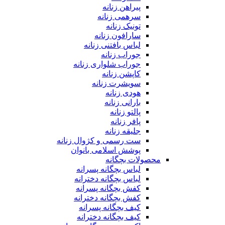
پیراهن زنانه
سرهمی زنانه
تونیک زنانه
سارافون زنانه
لباس بافتنی زنانه
جوراب زنانه
جوراب شلواری زنانه
کاپشن زنانه
سویشرت زنانه
هودی زنانه
بارانی زنانه
پالتو زنانه
پافر زنانه
جلیقه زنانه
ست رسمی و کژوال زنانه
پوشش اسلامی بانوان
محصولات بچگانه
لباس بچگانه پسرانه
لباس بچگانه دخترانه
کفش بچگانه پسرانه
کفش بچگانه دخترانه
کیف بچگانه پسرانه
کیف بچگانه دخترانه