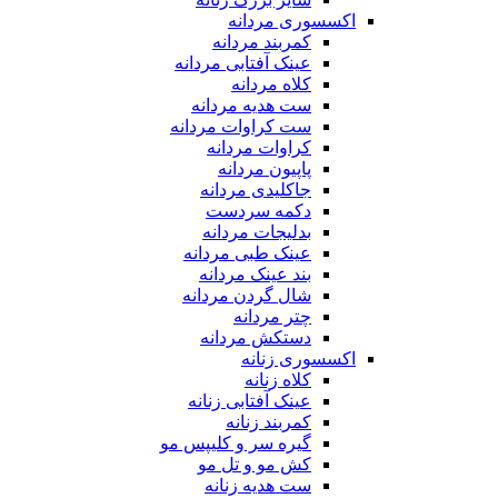
اکسسوری مردانه
کمربند مردانه
عینک آفتابی مردانه
کلاه مردانه
ست هدیه مردانه
ست کراوات مردانه
کراوات مردانه
پاپیون مردانه
جاکلیدی مردانه
دکمه سردست
بدلیجات مردانه
عینک طبی مردانه
بند عینک مردانه
شال گردن مردانه
چتر مردانه
دستکش مردانه
اکسسوری زنانه
کلاه زنانه
عینک آفتابی زنانه
کمربند زنانه
گیره سر و کلیپس مو
کش مو و تل مو
ست هدیه زنانه