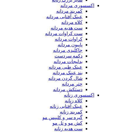
اکسسوری مردانه
کمربند مردانه
عینک آفتابی مردانه
کلاه مردانه
ست هدیه مردانه
ست کراوات مردانه
کراوات مردانه
پاپیون مردانه
جاکلیدی مردانه
دکمه سردست
بدلیجات مردانه
عینک طبی مردانه
بند عینک مردانه
شال گردن مردانه
چتر مردانه
دستکش مردانه
اکسسوری زنانه
کلاه زنانه
عینک آفتابی زنانه
کمربند زنانه
گیره سر و کلیپس مو
کش مو و تل مو
ست هدیه زنانه