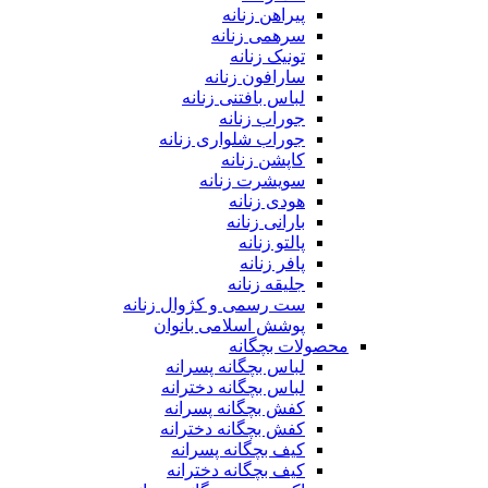
پیراهن زنانه
سرهمی زنانه
تونیک زنانه
سارافون زنانه
لباس بافتنی زنانه
جوراب زنانه
جوراب شلواری زنانه
کاپشن زنانه
سویشرت زنانه
هودی زنانه
بارانی زنانه
پالتو زنانه
پافر زنانه
جلیقه زنانه
ست رسمی و کژوال زنانه
پوشش اسلامی بانوان
محصولات بچگانه
لباس بچگانه پسرانه
لباس بچگانه دخترانه
کفش بچگانه پسرانه
کفش بچگانه دخترانه
کیف بچگانه پسرانه
کیف بچگانه دخترانه