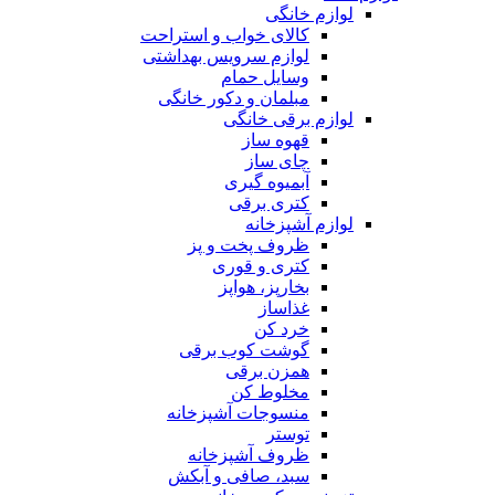
لوازم خانگی
کالای خواب و استراحت
لوازم سرویس بهداشتی
وسایل حمام
مبلمان و دکور خانگی
لوازم برقی خانگی
قهوه ساز
چای ساز
آبمیوه گیری
کتری برقی
لوازم آشپزخانه
ظروف پخت و پز
کتری و قوری
بخارپز، هواپز
غذاساز
خرد کن
گوشت کوب برقی
همزن برقی
مخلوط کن
منسوجات آشپزخانه
توستر
ظروف آشپزخانه
سبد، صافی و آبکش