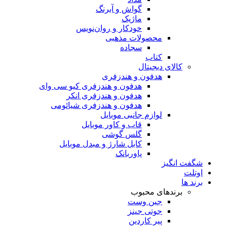
گواش و آبرنگ
ماژیک
خودکار و روان‌نویس
محصولات مذهبی
سجاده
کتاب
کالای دیجیتال
هدفون و هندزفری
هدفون و هندزفری کیو سی وای
هدفون و هندزفری انکر
هدفون و هندزفری شیائومی
لوازم جانبی موبایل
قاب و کاور موبایل
گلس گوشی
کابل شارژ و مبدل موبایل
پاوربانک
شگفت انگیز
اوتلت
برند ها
برندهای محبوب
جین وست
جوتی جینز
پیر کاردین