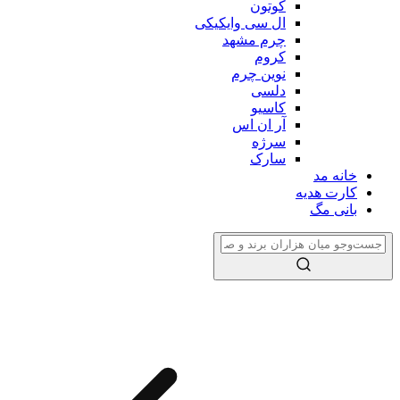
کوتون
ال سی وایکیکی
چرم مشهد
کروم
نوین چرم
دلسی
کاسیو
آر ان اس
سرژه
سارک
خانه مد
کارت هدیه
بانی مگ