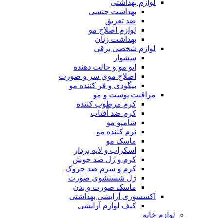
لوازم بهداشتی
بهداشت جنسی
ضد تعریق
لوازم اصلاح مو
بهداشت زنان
لوازم شخصی برقی
سشوار
اتو مو و حالت دهنده
اصلاح موی سر و صورت
بیگودی و فر کننده مو
مراقبت پوست و مو
کرم مرطوب کننده
کرم ضد آفتاب
شامپو مو
نرم کننده مو
ماسک مو
اسکراب و لایه بردار
کرم و ژل ضد جوش
کرم و سرم ضد چروک
ژل شستشوی صورت
ماسک صورت و بدن
اکسسوری آرایشی بهداشتی
کیف لوازم آرایشی
لوازم خانه