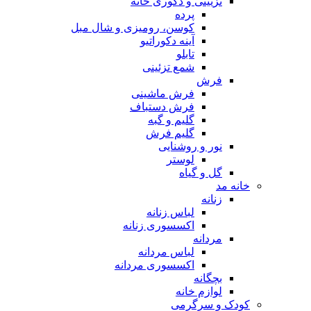
تزیینی و دکوری خانه
پرده
کوسن، رومیزی و شال مبل
آینه دکوراتیو
تابلو
شمع تزئینی
فرش
فرش ماشینی
فرش دستباف
گلیم و گبه
گلیم فرش
نور و روشنایی
لوستر
گل و گیاه
خانه مد
زنانه
لباس زنانه
اکسسوری زنانه
مردانه
لباس مردانه
اکسسوری مردانه
بچگانه
لوازم خانه
کودک و سرگرمی