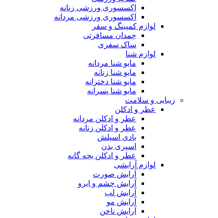
اکسسوری ورزشی زنانه
اکسسوری ورزشی مردانه
لوازم کمپینگ و سفر
چمدان مسافرتی
ساک سفری
لوازم شنا
مایو شنا مردانه
مایو شنا زنانه
مایو شنا دخترانه
مایو شنا پسرانه
زیبایی و سلامت
عطر و ادکلن
عطر و ادکلن مردانه
عطر و ادکلن زنانه
بادی اسپلش
اسپری بدن
عطر و ادکلن بچه گانه
لوازم آرایشی
آرایش صورت
آرایش چشم و ابرو
آرایش لب
آرایش مو
آرایش ناخن