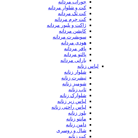
جوراب مردانه
کت و شلوار مردانه
کت تک مردانه
کت چرم مردانه
ژاکت و پلیور مردانه
کاپشن مردانه
سویشرت مردانه
هودی مردانه
پافر مردانه
پالتو مردانه
بارانی مردانه
لباس زنانه
شلوار زنانه
تیشرت زنانه
شومیز زنانه
تاپ زنانه
شلوارک زنانه
لباس زیر زنانه
لباس راحتی زنانه
بلوز زنانه
مانتو زنانه
دامن زنانه
شال و روسری
کت زنانه