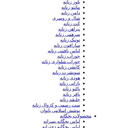
بلوز زنانه
مانتو زنانه
دامن زنانه
شال و روسری
کت زنانه
پیراهن زنانه
سرهمی زنانه
تونیک زنانه
سارافون زنانه
لباس بافتنی زنانه
جوراب زنانه
جوراب شلواری زنانه
کاپشن زنانه
سویشرت زنانه
هودی زنانه
بارانی زنانه
پالتو زنانه
پافر زنانه
جلیقه زنانه
ست رسمی و کژوال زنانه
پوشش اسلامی بانوان
محصولات بچگانه
لباس بچگانه پسرانه
لباس بچگانه دخترانه