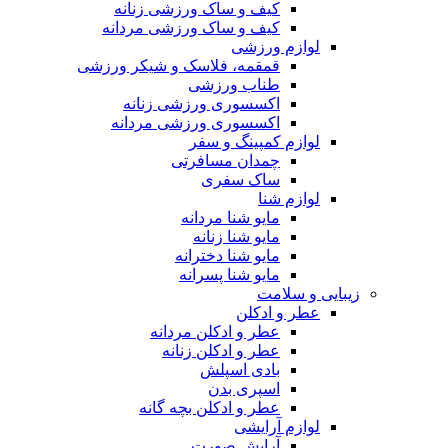
کیف و ساک ورزشی زنانه
کیف و ساک ورزشی مردانه
لوازم ورزشی
قمقمه، فلاسک و شیکر ورزشی
طناب ورزشی
اکسسوری ورزشی زنانه
اکسسوری ورزشی مردانه
لوازم کمپینگ و سفر
چمدان مسافرتی
ساک سفری
لوازم شنا
مایو شنا مردانه
مایو شنا زنانه
مایو شنا دخترانه
مایو شنا پسرانه
زیبایی و سلامت
عطر و ادکلن
عطر و ادکلن مردانه
عطر و ادکلن زنانه
بادی اسپلش
اسپری بدن
عطر و ادکلن بچه گانه
لوازم آرایشی
آرایش صورت