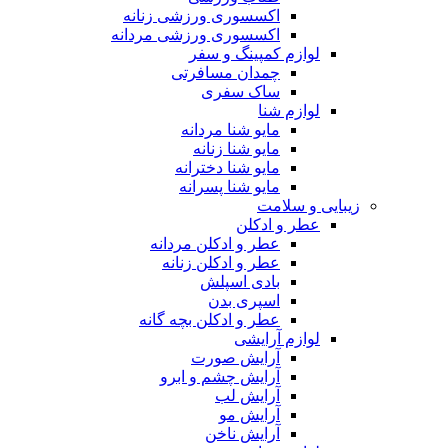
اکسسوری ورزشی زنانه
اکسسوری ورزشی مردانه
لوازم کمپینگ و سفر
چمدان مسافرتی
ساک سفری
لوازم شنا
مایو شنا مردانه
مایو شنا زنانه
مایو شنا دخترانه
مایو شنا پسرانه
زیبایی و سلامت
عطر و ادکلن
عطر و ادکلن مردانه
عطر و ادکلن زنانه
بادی اسپلش
اسپری بدن
عطر و ادکلن بچه گانه
لوازم آرایشی
آرایش صورت
آرایش چشم و ابرو
آرایش لب
آرایش مو
آرایش ناخن