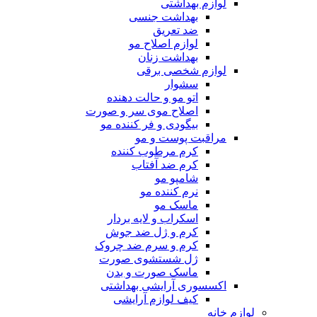
لوازم بهداشتی
بهداشت جنسی
ضد تعریق
لوازم اصلاح مو
بهداشت زنان
لوازم شخصی برقی
سشوار
اتو مو و حالت دهنده
اصلاح موی سر و صورت
بیگودی و فر کننده مو
مراقبت پوست و مو
کرم مرطوب کننده
کرم ضد آفتاب
شامپو مو
نرم کننده مو
ماسک مو
اسکراب و لایه بردار
کرم و ژل ضد جوش
کرم و سرم ضد چروک
ژل شستشوی صورت
ماسک صورت و بدن
اکسسوری آرایشی بهداشتی
کیف لوازم آرایشی
لوازم خانه