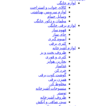
لوازم خانگی
کالای خواب و استراحت
لوازم سرویس بهداشتی
وسایل حمام
مبلمان و دکور خانگی
لوازم برقی خانگی
قهوه ساز
چای ساز
آبمیوه گیری
کتری برقی
لوازم آشپزخانه
ظروف پخت و پز
کتری و قوری
بخارپز، هواپز
غذاساز
خرد کن
گوشت کوب برقی
همزن برقی
مخلوط کن
منسوجات آشپزخانه
توستر
ظروف آشپزخانه
سبد، صافی و آبکش