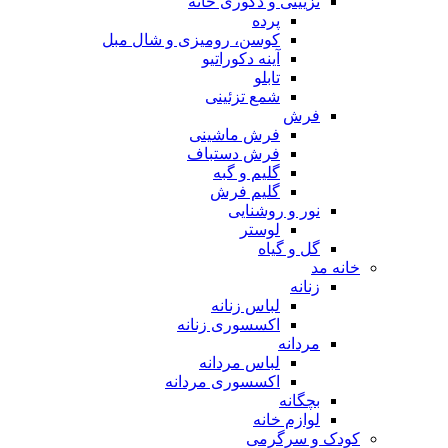
تزیینی و دکوری خانه
پرده
کوسن، رومیزی و شال مبل
آینه دکوراتیو
تابلو
شمع تزئینی
فرش
فرش ماشینی
فرش دستباف
گلیم و گبه
گلیم فرش
نور و روشنایی
لوستر
گل و گیاه
خانه مد
زنانه
لباس زنانه
اکسسوری زنانه
مردانه
لباس مردانه
اکسسوری مردانه
بچگانه
لوازم خانه
کودک و سرگرمی