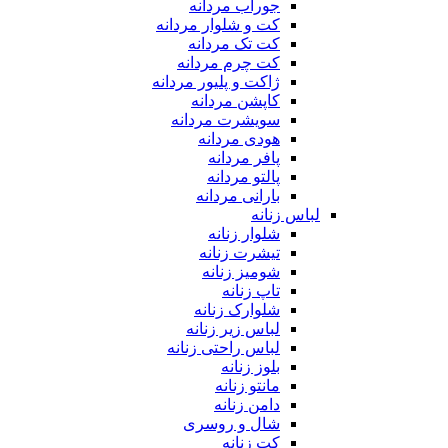
جوراب مردانه
کت و شلوار مردانه
کت تک مردانه
کت چرم مردانه
ژاکت و پلیور مردانه
کاپشن مردانه
سویشرت مردانه
هودی مردانه
پافر مردانه
پالتو مردانه
بارانی مردانه
لباس زنانه
شلوار زنانه
تیشرت زنانه
شومیز زنانه
تاپ زنانه
شلوارک زنانه
لباس زیر زنانه
لباس راحتی زنانه
بلوز زنانه
مانتو زنانه
دامن زنانه
شال و روسری
کت زنانه