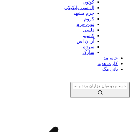
کوتون
ال سی وایکیکی
چرم مشهد
کروم
نوین چرم
دلسی
کاسیو
آر ان اس
سرژه
سارک
خانه مد
کارت هدیه
بانی مگ