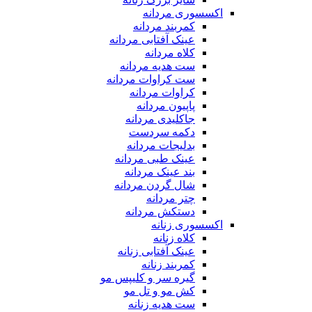
اکسسوری مردانه
کمربند مردانه
عینک آفتابی مردانه
کلاه مردانه
ست هدیه مردانه
ست کراوات مردانه
کراوات مردانه
پاپیون مردانه
جاکلیدی مردانه
دکمه سردست
بدلیجات مردانه
عینک طبی مردانه
بند عینک مردانه
شال گردن مردانه
چتر مردانه
دستکش مردانه
اکسسوری زنانه
کلاه زنانه
عینک آفتابی زنانه
کمربند زنانه
گیره سر و کلیپس مو
کش مو و تل مو
ست هدیه زنانه