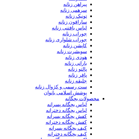
پیراهن زنانه
سرهمی زنانه
تونیک زنانه
سارافون زنانه
لباس بافتنی زنانه
جوراب زنانه
جوراب شلواری زنانه
کاپشن زنانه
سویشرت زنانه
هودی زنانه
بارانی زنانه
پالتو زنانه
پافر زنانه
جلیقه زنانه
ست رسمی و کژوال زنانه
پوشش اسلامی بانوان
محصولات بچگانه
لباس بچگانه پسرانه
لباس بچگانه دخترانه
کفش بچگانه پسرانه
کفش بچگانه دخترانه
کیف بچگانه پسرانه
کیف بچگانه دخترانه