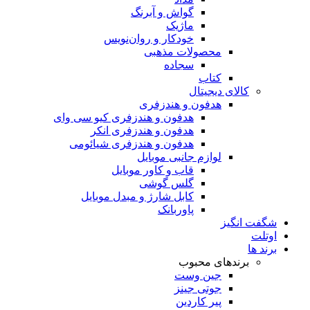
گواش و آبرنگ
ماژیک
خودکار و روان‌نویس
محصولات مذهبی
سجاده
کتاب
کالای دیجیتال
هدفون و هندزفری
هدفون و هندزفری کیو سی وای
هدفون و هندزفری انکر
هدفون و هندزفری شیائومی
لوازم جانبی موبایل
قاب و کاور موبایل
گلس گوشی
کابل شارژ و مبدل موبایل
پاوربانک
شگفت انگیز
اوتلت
برند ها
برندهای محبوب
جین وست
جوتی جینز
پیر کاردین