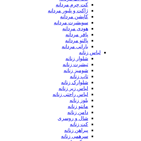
کت چرم مردانه
ژاکت و پلیور مردانه
کاپشن مردانه
سویشرت مردانه
هودی مردانه
پافر مردانه
پالتو مردانه
بارانی مردانه
لباس زنانه
شلوار زنانه
تیشرت زنانه
شومیز زنانه
تاپ زنانه
شلوارک زنانه
لباس زیر زنانه
لباس راحتی زنانه
بلوز زنانه
مانتو زنانه
دامن زنانه
شال و روسری
کت زنانه
پیراهن زنانه
سرهمی زنانه