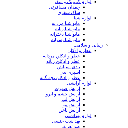
لوازم کمپینگ و سفر
چمدان مسافرتی
ساک سفری
لوازم شنا
مایو شنا مردانه
مایو شنا زنانه
مایو شنا دخترانه
مایو شنا پسرانه
زیبایی و سلامت
عطر و ادکلن
عطر و ادکلن مردانه
عطر و ادکلن زنانه
بادی اسپلش
اسپری بدن
عطر و ادکلن بچه گانه
لوازم آرایشی
آرایش صورت
آرایش چشم و ابرو
آرایش لب
آرایش مو
آرایش ناخن
لوازم بهداشتی
بهداشت جنسی
ضد تعریق