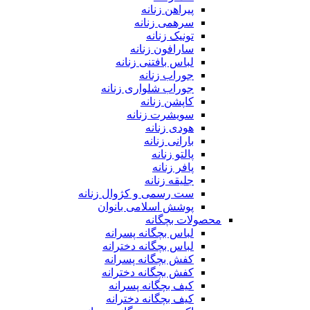
پیراهن زنانه
سرهمی زنانه
تونیک زنانه
سارافون زنانه
لباس بافتنی زنانه
جوراب زنانه
جوراب شلواری زنانه
کاپشن زنانه
سویشرت زنانه
هودی زنانه
بارانی زنانه
پالتو زنانه
پافر زنانه
جلیقه زنانه
ست رسمی و کژوال زنانه
پوشش اسلامی بانوان
محصولات بچگانه
لباس بچگانه پسرانه
لباس بچگانه دخترانه
کفش بچگانه پسرانه
کفش بچگانه دخترانه
کیف بچگانه پسرانه
کیف بچگانه دخترانه