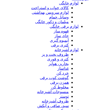
لوازم خانگی
کالای خواب و استراحت
لوازم سرویس بهداشتی
وسایل حمام
مبلمان و دکور خانگی
لوازم برقی خانگی
قهوه ساز
چای ساز
آبمیوه گیری
کتری برقی
لوازم آشپزخانه
ظروف پخت و پز
کتری و قوری
بخارپز، هواپز
غذاساز
خرد کن
گوشت کوب برقی
همزن برقی
مخلوط کن
منسوجات آشپزخانه
توستر
ظروف آشپزخانه
سبد، صافی و آبکش