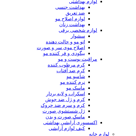
لوازم بهداشتی
بهداشت جنسی
ضد تعریق
لوازم اصلاح مو
بهداشت زنان
لوازم شخصی برقی
سشوار
اتو مو و حالت دهنده
اصلاح موی سر و صورت
بیگودی و فر کننده مو
مراقبت پوست و مو
کرم مرطوب کننده
کرم ضد آفتاب
شامپو مو
نرم کننده مو
ماسک مو
اسکراب و لایه بردار
کرم و ژل ضد جوش
کرم و سرم ضد چروک
ژل شستشوی صورت
ماسک صورت و بدن
اکسسوری آرایشی بهداشتی
کیف لوازم آرایشی
لوازم خانه