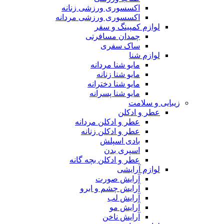
اکسسوری ورزشی زنانه
اکسسوری ورزشی مردانه
لوازم کمپینگ و سفر
چمدان مسافرتی
ساک سفری
لوازم شنا
مایو شنا مردانه
مایو شنا زنانه
مایو شنا دخترانه
مایو شنا پسرانه
زیبایی و سلامت
عطر و ادکلن
عطر و ادکلن مردانه
عطر و ادکلن زنانه
بادی اسپلش
اسپری بدن
عطر و ادکلن بچه گانه
لوازم آرایشی
آرایش صورت
آرایش چشم و ابرو
آرایش لب
آرایش مو
آرایش ناخن