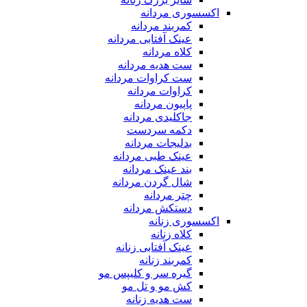
اکسسوری مردانه
کمربند مردانه
عینک آفتابی مردانه
کلاه مردانه
ست هدیه مردانه
ست کراوات مردانه
کراوات مردانه
پاپیون مردانه
جاکلیدی مردانه
دکمه سردست
بدلیجات مردانه
عینک طبی مردانه
بند عینک مردانه
شال گردن مردانه
چتر مردانه
دستکش مردانه
اکسسوری زنانه
کلاه زنانه
عینک آفتابی زنانه
کمربند زنانه
گیره سر و کلیپس مو
کش مو و تل مو
ست هدیه زنانه