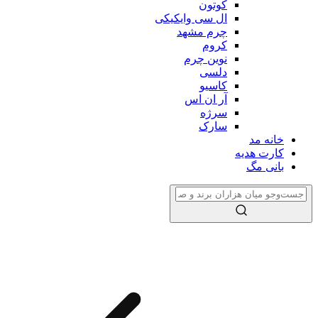
کوتون
ال سی وایکیکی
چرم مشهد
کروم
نوین چرم
دلسی
کاسیو
آر ان اس
سرژه
سارک
خانه مد
کارت هدیه
بانی مگ