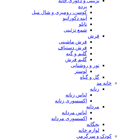
تزیینی و دکوری خانه
پرده
کوسن، رومیزی و شال مبل
آینه دکوراتیو
تابلو
شمع تزئینی
فرش
فرش ماشینی
فرش دستباف
گلیم و گبه
گلیم فرش
نور و روشنایی
لوستر
گل و گیاه
خانه مد
زنانه
لباس زنانه
اکسسوری زنانه
مردانه
لباس مردانه
اکسسوری مردانه
بچگانه
لوازم خانه
کودک و سرگرمی