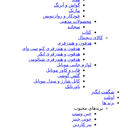
گواش و آبرنگ
ماژیک
خودکار و روان‌نویس
محصولات مذهبی
سجاده
کتاب
کالای دیجیتال
هدفون و هندزفری
هدفون و هندزفری کیو سی وای
هدفون و هندزفری انکر
هدفون و هندزفری شیائومی
لوازم جانبی موبایل
قاب و کاور موبایل
گلس گوشی
کابل شارژ و مبدل موبایل
پاوربانک
شگفت انگیز
اوتلت
برند ها
برندهای محبوب
جین وست
جوتی جینز
پیر کاردین