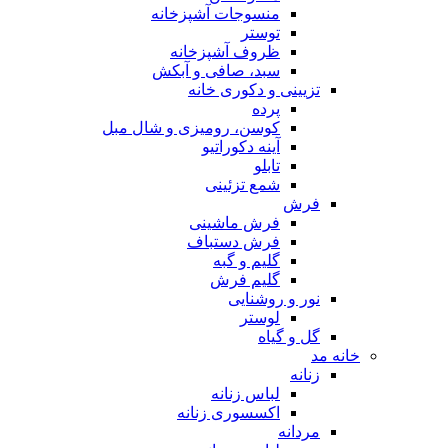
منسوجات آشپزخانه
توستر
ظروف آشپزخانه
سبد، صافی و آبکش
تزیینی و دکوری خانه
پرده
کوسن، رومیزی و شال مبل
آینه دکوراتیو
تابلو
شمع تزئینی
فرش
فرش ماشینی
فرش دستباف
گلیم و گبه
گلیم فرش
نور و روشنایی
لوستر
گل و گیاه
خانه مد
زنانه
لباس زنانه
اکسسوری زنانه
مردانه