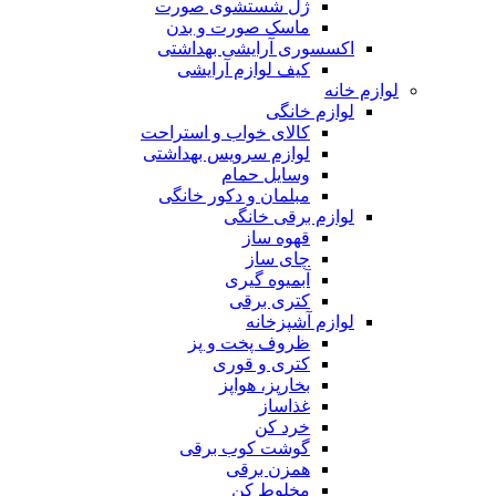
ژل شستشوی صورت
ماسک صورت و بدن
اکسسوری آرایشی بهداشتی
کیف لوازم آرایشی
لوازم خانه
لوازم خانگی
کالای خواب و استراحت
لوازم سرویس بهداشتی
وسایل حمام
مبلمان و دکور خانگی
لوازم برقی خانگی
قهوه ساز
چای ساز
آبمیوه گیری
کتری برقی
لوازم آشپزخانه
ظروف پخت و پز
کتری و قوری
بخارپز، هواپز
غذاساز
خرد کن
گوشت کوب برقی
همزن برقی
مخلوط کن