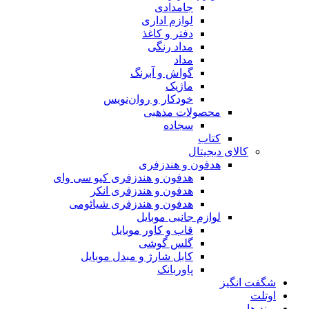
جامدادی
لوازم اداری
دفتر و کاغذ
مداد رنگی
مداد
گواش و آبرنگ
ماژیک
خودکار و روان‌نویس
محصولات مذهبی
سجاده
کتاب
کالای دیجیتال
هدفون و هندزفری
هدفون و هندزفری کیو سی وای
هدفون و هندزفری انکر
هدفون و هندزفری شیائومی
لوازم جانبی موبایل
قاب و کاور موبایل
گلس گوشی
کابل شارژ و مبدل موبایل
پاوربانک
شگفت انگیز
اوتلت
برند ها