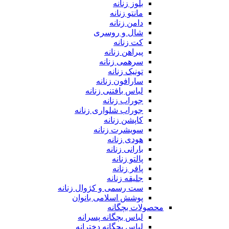
بلوز زنانه
مانتو زنانه
دامن زنانه
شال و روسری
کت زنانه
پیراهن زنانه
سرهمی زنانه
تونیک زنانه
سارافون زنانه
لباس بافتنی زنانه
جوراب زنانه
جوراب شلواری زنانه
کاپشن زنانه
سویشرت زنانه
هودی زنانه
بارانی زنانه
پالتو زنانه
پافر زنانه
جلیقه زنانه
ست رسمی و کژوال زنانه
پوشش اسلامی بانوان
محصولات بچگانه
لباس بچگانه پسرانه
لباس بچگانه دخترانه