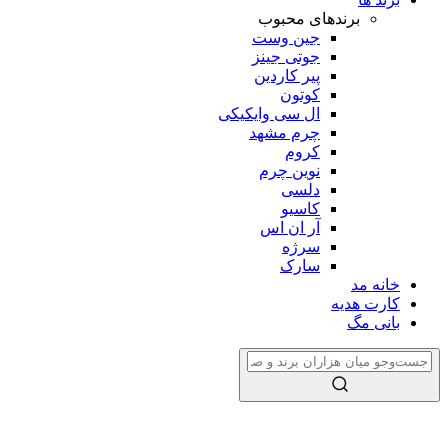
برندهای محبوب
جین وست
جوتی جینز
پیر کاردین
کوتون
ال سی وایکیکی
چرم مشهد
کروم
نوین چرم
دلسی
کاسیو
آر ان اس
سرژه
سارک
خانه مد
کارت هدیه
بانی مگ