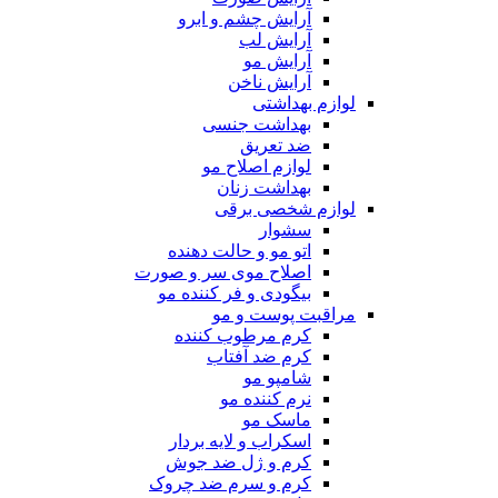
آرایش چشم و ابرو
آرایش لب
آرایش مو
آرایش ناخن
لوازم بهداشتی
بهداشت جنسی
ضد تعریق
لوازم اصلاح مو
بهداشت زنان
لوازم شخصی برقی
سشوار
اتو مو و حالت دهنده
اصلاح موی سر و صورت
بیگودی و فر کننده مو
مراقبت پوست و مو
کرم مرطوب کننده
کرم ضد آفتاب
شامپو مو
نرم کننده مو
ماسک مو
اسکراب و لایه بردار
کرم و ژل ضد جوش
کرم و سرم ضد چروک