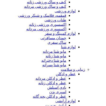
کیف و ساک ورزشی زنانه
کیف و ساک ورزشی مردانه
لوازم ورزشی
قمقمه، فلاسک و شیکر ورزشی
طناب ورزشی
اکسسوری ورزشی زنانه
اکسسوری ورزشی مردانه
لوازم کمپینگ و سفر
چمدان مسافرتی
ساک سفری
لوازم شنا
مایو شنا مردانه
مایو شنا زنانه
مایو شنا دخترانه
مایو شنا پسرانه
زیبایی و سلامت
عطر و ادکلن
عطر و ادکلن مردانه
عطر و ادکلن زنانه
بادی اسپلش
اسپری بدن
عطر و ادکلن بچه گانه
لوازم آرایشی
آرایش صورت