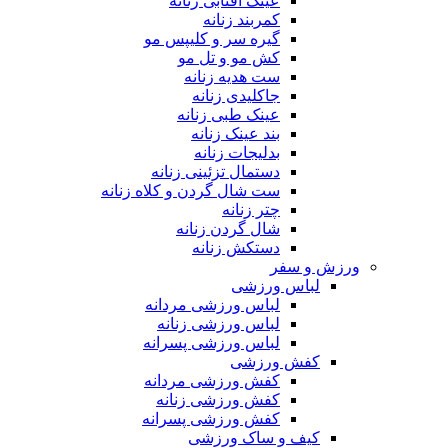
عینک آفتابی زنانه
کمربند زنانه
گیره سر و کلیپس مو
کش مو و تل مو
ست هدیه زنانه
جاکلیدی زنانه
عینک طبی زنانه
بند عینک زنانه
بدلیجات زنانه
دستمال تزئینی زنانه
ست شال گردن و کلاه زنانه
چتر زنانه
شال گردن زنانه
دستکش زنانه
ورزش و سفر
لباس ورزشی
لباس ورزشی مردانه
لباس ورزشی زنانه
لباس ورزشی پسرانه
کفش ورزشی
کفش ورزشی مردانه
کفش ورزشی زنانه
کفش ورزشی پسرانه
کیف و ساک ورزشی