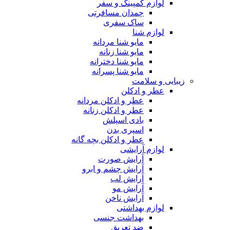
لوازم کمپینگ و سفر
چمدان مسافرتی
ساک سفری
لوازم شنا
مایو شنا مردانه
مایو شنا زنانه
مایو شنا دخترانه
مایو شنا پسرانه
زیبایی و سلامت
عطر و ادکلن
عطر و ادکلن مردانه
عطر و ادکلن زنانه
بادی اسپلش
اسپری بدن
عطر و ادکلن بچه گانه
لوازم آرایشی
آرایش صورت
آرایش چشم و ابرو
آرایش لب
آرایش مو
آرایش ناخن
لوازم بهداشتی
بهداشت جنسی
ضد تعریق