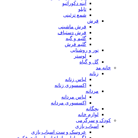
آینه دکوراتیو
تابلو
شمع تزئینی
فرش
فرش ماشینی
فرش دستباف
گلیم و گبه
گلیم فرش
نور و روشنایی
لوستر
گل و گیاه
خانه مد
زنانه
لباس زنانه
اکسسوری زنانه
مردانه
لباس مردانه
اکسسوری مردانه
بچگانه
لوازم خانه
کودک و سرگرمی
اسباب بازی
عروسک و ست اسباب بازی
لگو، پازل و انواع اسباب بازی فکری و