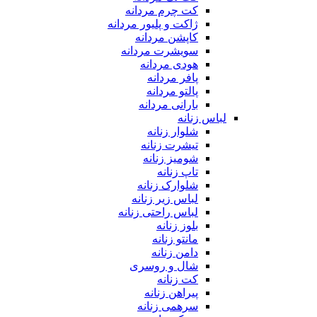
کت چرم مردانه
ژاکت و پلیور مردانه
کاپشن مردانه
سویشرت مردانه
هودی مردانه
پافر مردانه
پالتو مردانه
بارانی مردانه
لباس زنانه
شلوار زنانه
تیشرت زنانه
شومیز زنانه
تاپ زنانه
شلوارک زنانه
لباس زیر زنانه
لباس راحتی زنانه
بلوز زنانه
مانتو زنانه
دامن زنانه
شال و روسری
کت زنانه
پیراهن زنانه
سرهمی زنانه