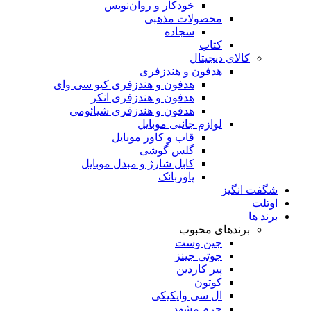
خودکار و روان‌نویس
محصولات مذهبی
سجاده
کتاب
کالای دیجیتال
هدفون و هندزفری
هدفون و هندزفری کیو سی وای
هدفون و هندزفری انکر
هدفون و هندزفری شیائومی
لوازم جانبی موبایل
قاب و کاور موبایل
گلس گوشی
کابل شارژ و مبدل موبایل
پاوربانک
شگفت انگیز
اوتلت
برند ها
برندهای محبوب
جین وست
جوتی جینز
پیر کاردین
کوتون
ال سی وایکیکی
چرم مشهد