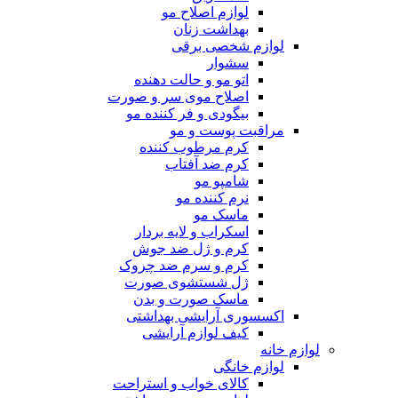
لوازم اصلاح مو
بهداشت زنان
لوازم شخصی برقی
سشوار
اتو مو و حالت دهنده
اصلاح موی سر و صورت
بیگودی و فر کننده مو
مراقبت پوست و مو
کرم مرطوب کننده
کرم ضد آفتاب
شامپو مو
نرم کننده مو
ماسک مو
اسکراب و لایه بردار
کرم و ژل ضد جوش
کرم و سرم ضد چروک
ژل شستشوی صورت
ماسک صورت و بدن
اکسسوری آرایشی بهداشتی
کیف لوازم آرایشی
لوازم خانه
لوازم خانگی
کالای خواب و استراحت