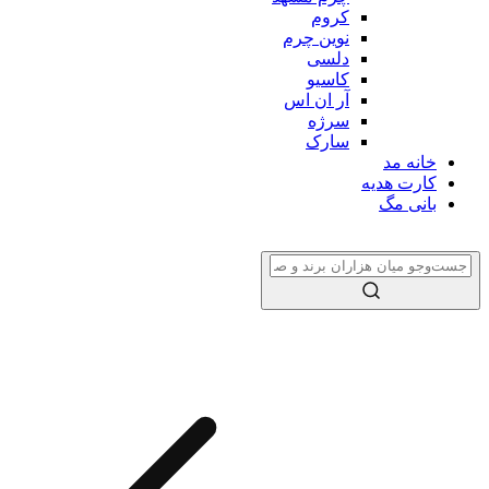
کروم
نوین چرم
دلسی
کاسیو
آر ان اس
سرژه
سارک
خانه مد
کارت هدیه
بانی مگ