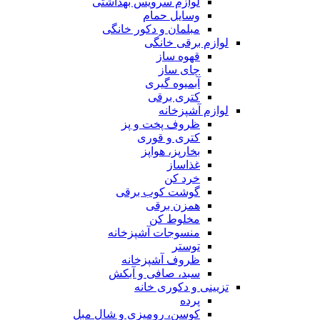
لوازم سرویس بهداشتی
وسایل حمام
مبلمان و دکور خانگی
لوازم برقی خانگی
قهوه ساز
چای ساز
آبمیوه گیری
کتری برقی
لوازم آشپزخانه
ظروف پخت و پز
کتری و قوری
بخارپز، هواپز
غذاساز
خرد کن
گوشت کوب برقی
همزن برقی
مخلوط کن
منسوجات آشپزخانه
توستر
ظروف آشپزخانه
سبد، صافی و آبکش
تزیینی و دکوری خانه
پرده
کوسن، رومیزی و شال مبل