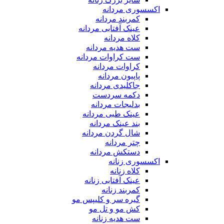
اکسسوری مردانه
کمربند مردانه
عینک آفتابی مردانه
کلاه مردانه
ست هدیه مردانه
ست کراوات مردانه
کراوات مردانه
پاپیون مردانه
جاکلیدی مردانه
دکمه سردست
بدلیجات مردانه
عینک طبی مردانه
بند عینک مردانه
شال گردن مردانه
چتر مردانه
دستکش مردانه
اکسسوری زنانه
کلاه زنانه
عینک آفتابی زنانه
کمربند زنانه
گیره سر و کلیپس مو
کش مو و تل مو
ست هدیه زنانه