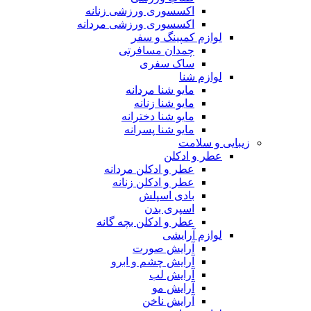
اکسسوری ورزشی زنانه
اکسسوری ورزشی مردانه
لوازم کمپینگ و سفر
چمدان مسافرتی
ساک سفری
لوازم شنا
مایو شنا مردانه
مایو شنا زنانه
مایو شنا دخترانه
مایو شنا پسرانه
زیبایی و سلامت
عطر و ادکلن
عطر و ادکلن مردانه
عطر و ادکلن زنانه
بادی اسپلش
اسپری بدن
عطر و ادکلن بچه گانه
لوازم آرایشی
آرایش صورت
آرایش چشم و ابرو
آرایش لب
آرایش مو
آرایش ناخن