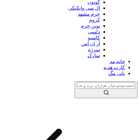
کوتون
ال سی وایکیکی
چرم مشهد
کروم
نوین چرم
دلسی
کاسیو
آر ان اس
سرژه
سارک
خانه مد
کارت هدیه
بانی مگ