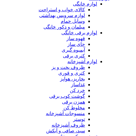
لوازم خانگی
کالای خواب و استراحت
لوازم سرویس بهداشتی
وسایل حمام
مبلمان و دکور خانگی
لوازم برقی خانگی
قهوه ساز
چای ساز
آبمیوه گیری
کتری برقی
لوازم آشپزخانه
ظروف پخت و پز
کتری و قوری
بخارپز، هواپز
غذاساز
خرد کن
گوشت کوب برقی
همزن برقی
مخلوط کن
منسوجات آشپزخانه
توستر
ظروف آشپزخانه
سبد، صافی و آبکش