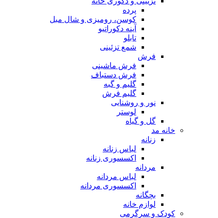
تزیینی و دکوری خانه
پرده
کوسن، رومیزی و شال مبل
آینه دکوراتیو
تابلو
شمع تزئینی
فرش
فرش ماشینی
فرش دستباف
گلیم و گبه
گلیم فرش
نور و روشنایی
لوستر
گل و گیاه
خانه مد
زنانه
لباس زنانه
اکسسوری زنانه
مردانه
لباس مردانه
اکسسوری مردانه
بچگانه
لوازم خانه
کودک و سرگرمی