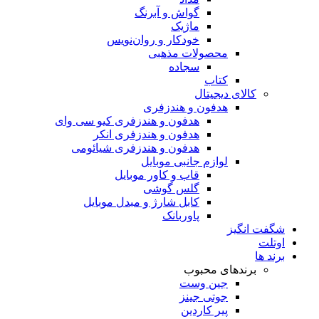
گواش و آبرنگ
ماژیک
خودکار و روان‌نویس
محصولات مذهبی
سجاده
کتاب
کالای دیجیتال
هدفون و هندزفری
هدفون و هندزفری کیو سی وای
هدفون و هندزفری انکر
هدفون و هندزفری شیائومی
لوازم جانبی موبایل
قاب و کاور موبایل
گلس گوشی
کابل شارژ و مبدل موبایل
پاوربانک
شگفت انگیز
اوتلت
برند ها
برندهای محبوب
جین وست
جوتی جینز
پیر کاردین