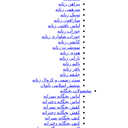
پیراهن زنانه
سرهمی زنانه
تونیک زنانه
سارافون زنانه
لباس بافتنی زنانه
جوراب زنانه
جوراب شلواری زنانه
کاپشن زنانه
سویشرت زنانه
هودی زنانه
بارانی زنانه
پالتو زنانه
پافر زنانه
جلیقه زنانه
ست رسمی و کژوال زنانه
پوشش اسلامی بانوان
محصولات بچگانه
لباس بچگانه پسرانه
لباس بچگانه دخترانه
کفش بچگانه پسرانه
کفش بچگانه دخترانه
کیف بچگانه پسرانه
کیف بچگانه دخترانه