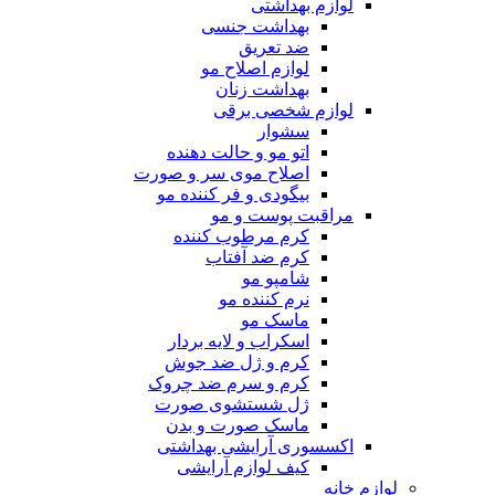
لوازم بهداشتی
بهداشت جنسی
ضد تعریق
لوازم اصلاح مو
بهداشت زنان
لوازم شخصی برقی
سشوار
اتو مو و حالت دهنده
اصلاح موی سر و صورت
بیگودی و فر کننده مو
مراقبت پوست و مو
کرم مرطوب کننده
کرم ضد آفتاب
شامپو مو
نرم کننده مو
ماسک مو
اسکراب و لایه بردار
کرم و ژل ضد جوش
کرم و سرم ضد چروک
ژل شستشوی صورت
ماسک صورت و بدن
اکسسوری آرایشی بهداشتی
کیف لوازم آرایشی
لوازم خانه