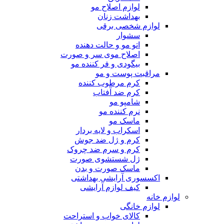
لوازم اصلاح مو
بهداشت زنان
لوازم شخصی برقی
سشوار
اتو مو و حالت دهنده
اصلاح موی سر و صورت
بیگودی و فر کننده مو
مراقبت پوست و مو
کرم مرطوب کننده
کرم ضد آفتاب
شامپو مو
نرم کننده مو
ماسک مو
اسکراب و لایه بردار
کرم و ژل ضد جوش
کرم و سرم ضد چروک
ژل شستشوی صورت
ماسک صورت و بدن
اکسسوری آرایشی بهداشتی
کیف لوازم آرایشی
لوازم خانه
لوازم خانگی
کالای خواب و استراحت