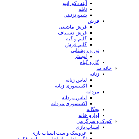
آینه دکوراتیو
تابلو
شمع تزئینی
فرش
فرش ماشینی
فرش دستباف
گلیم و گبه
گلیم فرش
نور و روشنایی
لوستر
گل و گیاه
خانه مد
زنانه
لباس زنانه
اکسسوری زنانه
مردانه
لباس مردانه
اکسسوری مردانه
بچگانه
لوازم خانه
کودک و سرگرمی
اسباب بازی
عروسک و ست اسباب بازی
لگو، پازل و انواع اسباب بازی فکری و