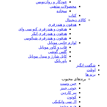
خودکار و روان‌نویس
محصولات مذهبی
سجاده
کتاب
کالای دیجیتال
هدفون و هندزفری
هدفون و هندزفری کیو سی وای
هدفون و هندزفری انکر
هدفون و هندزفری شیائومی
لوازم جانبی موبایل
قاب و کاور موبایل
گلس گوشی
کابل شارژ و مبدل موبایل
پاوربانک
شگفت انگیز
اوتلت
برند ها
برندهای محبوب
جین وست
جوتی جینز
پیر کاردین
کوتون
ال سی وایکیکی
چرم مشهد