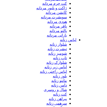
کت چرم مردانه
ژاکت و پلیور مردانه
کاپشن مردانه
سویشرت مردانه
هودی مردانه
پافر مردانه
پالتو مردانه
بارانی مردانه
لباس زنانه
شلوار زنانه
تیشرت زنانه
شومیز زنانه
تاپ زنانه
شلوارک زنانه
لباس زیر زنانه
لباس راحتی زنانه
بلوز زنانه
مانتو زنانه
دامن زنانه
شال و روسری
کت زنانه
پیراهن زنانه
سرهمی زنانه