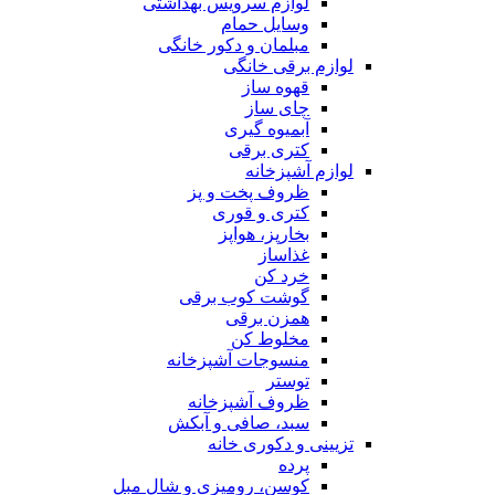
لوازم سرویس بهداشتی
وسایل حمام
مبلمان و دکور خانگی
لوازم برقی خانگی
قهوه ساز
چای ساز
آبمیوه گیری
کتری برقی
لوازم آشپزخانه
ظروف پخت و پز
کتری و قوری
بخارپز، هواپز
غذاساز
خرد کن
گوشت کوب برقی
همزن برقی
مخلوط کن
منسوجات آشپزخانه
توستر
ظروف آشپزخانه
سبد، صافی و آبکش
تزیینی و دکوری خانه
پرده
کوسن، رومیزی و شال مبل