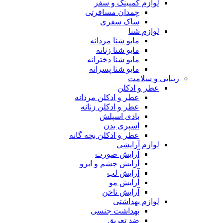
لوازم کمپینگ و سفر
چمدان مسافرتی
ساک سفری
لوازم شنا
مایو شنا مردانه
مایو شنا زنانه
مایو شنا دخترانه
مایو شنا پسرانه
زیبایی و سلامت
عطر و ادکلن
عطر و ادکلن مردانه
عطر و ادکلن زنانه
بادی اسپلش
اسپری بدن
عطر و ادکلن بچه گانه
لوازم آرایشی
آرایش صورت
آرایش چشم و ابرو
آرایش لب
آرایش مو
آرایش ناخن
لوازم بهداشتی
بهداشت جنسی
ضد تعریق