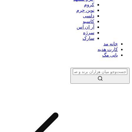
کروم
نوین چرم
دلسی
کاسیو
آر ان اس
سرژه
سارک
خانه مد
کارت هدیه
بانی مگ