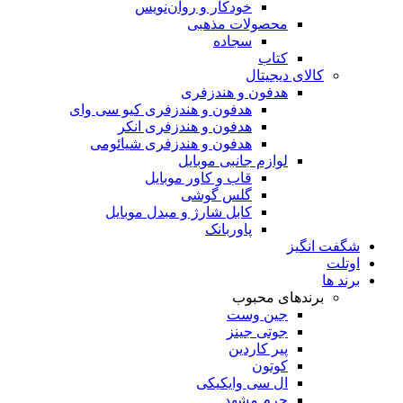
خودکار و روان‌نویس
محصولات مذهبی
سجاده
کتاب
کالای دیجیتال
هدفون و هندزفری
هدفون و هندزفری کیو سی وای
هدفون و هندزفری انکر
هدفون و هندزفری شیائومی
لوازم جانبی موبایل
قاب و کاور موبایل
گلس گوشی
کابل شارژ و مبدل موبایل
پاوربانک
شگفت انگیز
اوتلت
برند ها
برندهای محبوب
جین وست
جوتی جینز
پیر کاردین
کوتون
ال سی وایکیکی
چرم مشهد