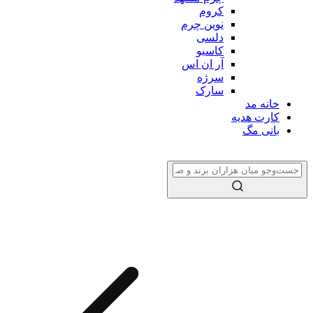
کروم
نوین چرم
دلسی
کاسیو
آر ان اس
سرژه
سارک
خانه مد
کارت هدیه
بانی مگ