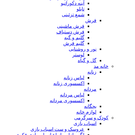
آینه دکوراتیو
تابلو
شمع تزئینی
فرش
فرش ماشینی
فرش دستباف
گلیم و گبه
گلیم فرش
نور و روشنایی
لوستر
گل و گیاه
خانه مد
زنانه
لباس زنانه
اکسسوری زنانه
مردانه
لباس مردانه
اکسسوری مردانه
بچگانه
لوازم خانه
کودک و سرگرمی
اسباب بازی
عروسک و ست اسباب بازی
لگو، پازل و انواع اسباب بازی فکری و