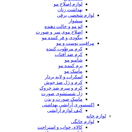
لوازم اصلاح مو
بهداشت زنان
لوازم شخصی برقی
سشوار
اتو مو و حالت دهنده
اصلاح موی سر و صورت
بیگودی و فر کننده مو
مراقبت پوست و مو
کرم مرطوب کننده
کرم ضد آفتاب
شامپو مو
نرم کننده مو
ماسک مو
اسکراب و لایه بردار
کرم و ژل ضد جوش
کرم و سرم ضد چروک
ژل شستشوی صورت
ماسک صورت و بدن
اکسسوری آرایشی بهداشتی
کیف لوازم آرایشی
لوازم خانه
لوازم خانگی
کالای خواب و استراحت