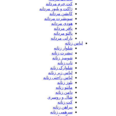
کت چرم مردانه
ژاکت و پلیور مردانه
کاپشن مردانه
سویشرت مردانه
هودی مردانه
پافر مردانه
پالتو مردانه
بارانی مردانه
لباس زنانه
شلوار زنانه
تیشرت زنانه
شومیز زنانه
تاپ زنانه
شلوارک زنانه
لباس زیر زنانه
لباس راحتی زنانه
بلوز زنانه
مانتو زنانه
دامن زنانه
شال و روسری
کت زنانه
پیراهن زنانه
سرهمی زنانه