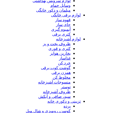
لوازم سرویس بهداشتی
وسایل حمام
مبلمان و دکور خانگی
لوازم برقی خانگی
قهوه ساز
چای ساز
آبمیوه گیری
کتری برقی
لوازم آشپزخانه
ظروف پخت و پز
کتری و قوری
بخارپز، هواپز
غذاساز
خرد کن
گوشت کوب برقی
همزن برقی
مخلوط کن
منسوجات آشپزخانه
توستر
ظروف آشپزخانه
سبد، صافی و آبکش
تزیینی و دکوری خانه
پرده
کوسن، رومیزی و شال مبل