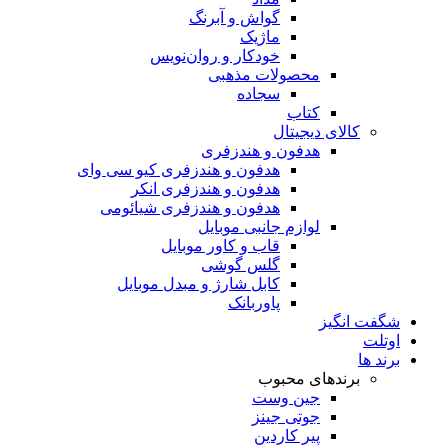
گواش و آبرنگ
ماژیک
خودکار و روان‌نویس
محصولات مذهبی
سجاده
کتاب
کالای دیجیتال
هدفون و هندزفری
هدفون و هندزفری کیو سی وای
هدفون و هندزفری انکر
هدفون و هندزفری شیائومی
لوازم جانبی موبایل
قاب و کاور موبایل
گلس گوشی
کابل شارژ و مبدل موبایل
پاوربانک
شگفت انگیز
اوتلت
برند ها
برندهای محبوب
جین وست
جوتی جینز
پیر کاردین