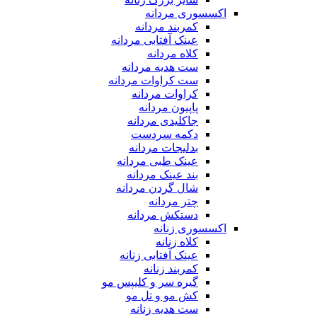
اکسسوری مردانه
کمربند مردانه
عینک آفتابی مردانه
کلاه مردانه
ست هدیه مردانه
ست کراوات مردانه
کراوات مردانه
پاپیون مردانه
جاکلیدی مردانه
دکمه سردست
بدلیجات مردانه
عینک طبی مردانه
بند عینک مردانه
شال گردن مردانه
چتر مردانه
دستکش مردانه
اکسسوری زنانه
کلاه زنانه
عینک آفتابی زنانه
کمربند زنانه
گیره سر و کلیپس مو
کش مو و تل مو
ست هدیه زنانه