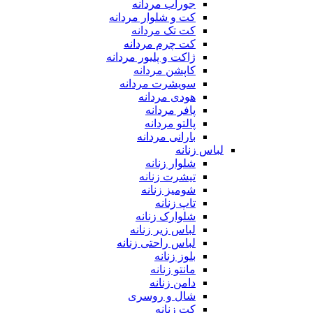
جوراب مردانه
کت و شلوار مردانه
کت تک مردانه
کت چرم مردانه
ژاکت و پلیور مردانه
کاپشن مردانه
سویشرت مردانه
هودی مردانه
پافر مردانه
پالتو مردانه
بارانی مردانه
لباس زنانه
شلوار زنانه
تیشرت زنانه
شومیز زنانه
تاپ زنانه
شلوارک زنانه
لباس زیر زنانه
لباس راحتی زنانه
بلوز زنانه
مانتو زنانه
دامن زنانه
شال و روسری
کت زنانه