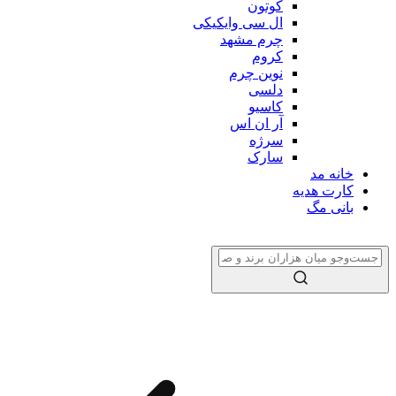
کوتون
ال سی وایکیکی
چرم مشهد
کروم
نوین چرم
دلسی
کاسیو
آر ان اس
سرژه
سارک
خانه مد
کارت هدیه
بانی مگ