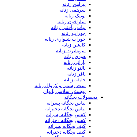
پیراهن زنانه
سرهمی زنانه
تونیک زنانه
سارافون زنانه
لباس بافتنی زنانه
جوراب زنانه
جوراب شلواری زنانه
کاپشن زنانه
سویشرت زنانه
هودی زنانه
بارانی زنانه
پالتو زنانه
پافر زنانه
جلیقه زنانه
ست رسمی و کژوال زنانه
پوشش اسلامی بانوان
محصولات بچگانه
لباس بچگانه پسرانه
لباس بچگانه دخترانه
کفش بچگانه پسرانه
کفش بچگانه دخترانه
کیف بچگانه پسرانه
کیف بچگانه دخترانه