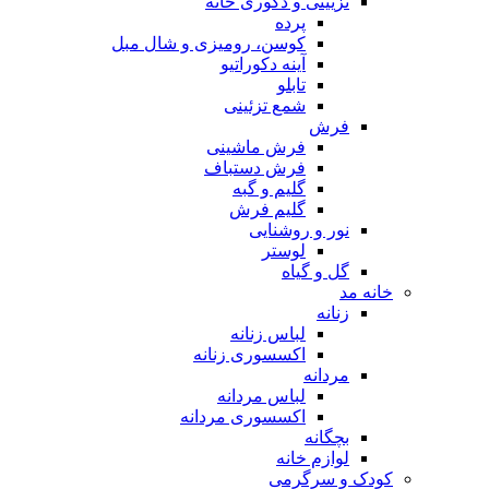
تزیینی و دکوری خانه
پرده
کوسن، رومیزی و شال مبل
آینه دکوراتیو
تابلو
شمع تزئینی
فرش
فرش ماشینی
فرش دستباف
گلیم و گبه
گلیم فرش
نور و روشنایی
لوستر
گل و گیاه
خانه مد
زنانه
لباس زنانه
اکسسوری زنانه
مردانه
لباس مردانه
اکسسوری مردانه
بچگانه
لوازم خانه
کودک و سرگرمی