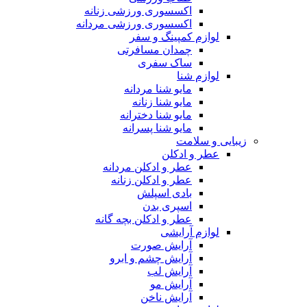
اکسسوری ورزشی زنانه
اکسسوری ورزشی مردانه
لوازم کمپینگ و سفر
چمدان مسافرتی
ساک سفری
لوازم شنا
مایو شنا مردانه
مایو شنا زنانه
مایو شنا دخترانه
مایو شنا پسرانه
زیبایی و سلامت
عطر و ادکلن
عطر و ادکلن مردانه
عطر و ادکلن زنانه
بادی اسپلش
اسپری بدن
عطر و ادکلن بچه گانه
لوازم آرایشی
آرایش صورت
آرایش چشم و ابرو
آرایش لب
آرایش مو
آرایش ناخن