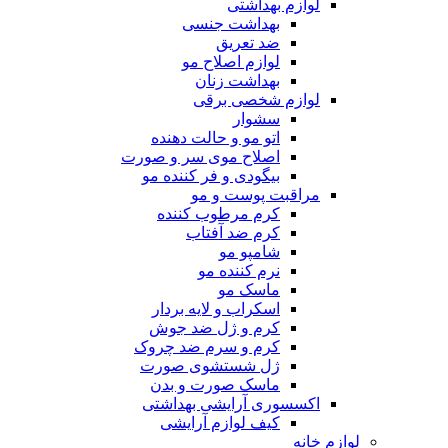
لوازم بهداشتی
بهداشت جنسی
ضد تعریق
لوازم اصلاح مو
بهداشت زنان
لوازم شخصی برقی
سشوار
اتو مو و حالت دهنده
اصلاح موی سر و صورت
بیگودی و فر کننده مو
مراقبت پوست و مو
کرم مرطوب کننده
کرم ضد آفتاب
شامپو مو
نرم کننده مو
ماسک مو
اسکراب و لایه بردار
کرم و ژل ضد جوش
کرم و سرم ضد چروک
ژل شستشوی صورت
ماسک صورت و بدن
اکسسوری آرایشی بهداشتی
کیف لوازم آرایشی
لوازم خانه