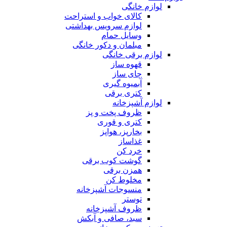
لوازم خانگی
کالای خواب و استراحت
لوازم سرویس بهداشتی
وسایل حمام
مبلمان و دکور خانگی
لوازم برقی خانگی
قهوه ساز
چای ساز
آبمیوه گیری
کتری برقی
لوازم آشپزخانه
ظروف پخت و پز
کتری و قوری
بخارپز، هواپز
غذاساز
خرد کن
گوشت کوب برقی
همزن برقی
مخلوط کن
منسوجات آشپزخانه
توستر
ظروف آشپزخانه
سبد، صافی و آبکش