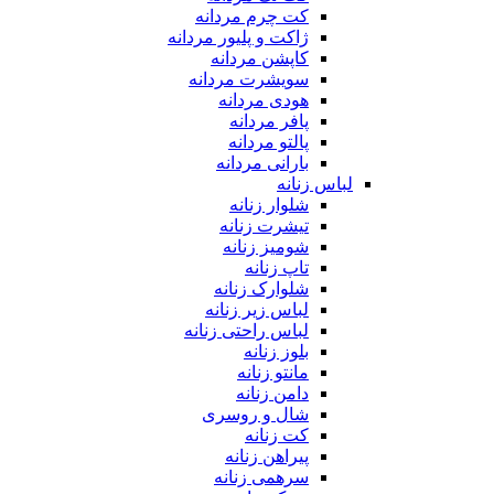
کت چرم مردانه
ژاکت و پلیور مردانه
کاپشن مردانه
سویشرت مردانه
هودی مردانه
پافر مردانه
پالتو مردانه
بارانی مردانه
لباس زنانه
شلوار زنانه
تیشرت زنانه
شومیز زنانه
تاپ زنانه
شلوارک زنانه
لباس زیر زنانه
لباس راحتی زنانه
بلوز زنانه
مانتو زنانه
دامن زنانه
شال و روسری
کت زنانه
پیراهن زنانه
سرهمی زنانه