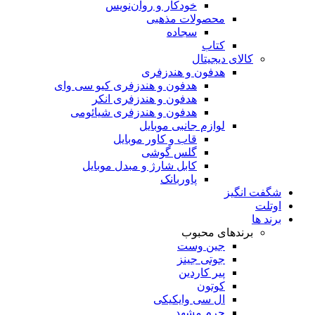
خودکار و روان‌نویس
محصولات مذهبی
سجاده
کتاب
کالای دیجیتال
هدفون و هندزفری
هدفون و هندزفری کیو سی وای
هدفون و هندزفری انکر
هدفون و هندزفری شیائومی
لوازم جانبی موبایل
قاب و کاور موبایل
گلس گوشی
کابل شارژ و مبدل موبایل
پاوربانک
شگفت انگیز
اوتلت
برند ها
برندهای محبوب
جین وست
جوتی جینز
پیر کاردین
کوتون
ال سی وایکیکی
چرم مشهد