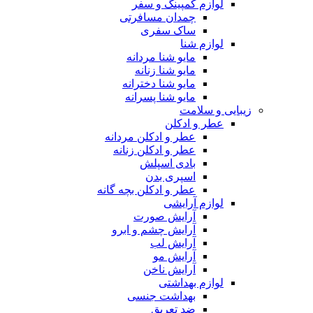
لوازم کمپینگ و سفر
چمدان مسافرتی
ساک سفری
لوازم شنا
مایو شنا مردانه
مایو شنا زنانه
مایو شنا دخترانه
مایو شنا پسرانه
زیبایی و سلامت
عطر و ادکلن
عطر و ادکلن مردانه
عطر و ادکلن زنانه
بادی اسپلش
اسپری بدن
عطر و ادکلن بچه گانه
لوازم آرایشی
آرایش صورت
آرایش چشم و ابرو
آرایش لب
آرایش مو
آرایش ناخن
لوازم بهداشتی
بهداشت جنسی
ضد تعریق