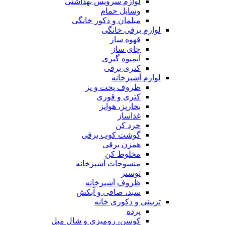
لوازم سرویس بهداشتی
وسایل حمام
مبلمان و دکور خانگی
لوازم برقی خانگی
قهوه ساز
چای ساز
آبمیوه گیری
کتری برقی
لوازم آشپزخانه
ظروف پخت و پز
کتری و قوری
بخارپز، هواپز
غذاساز
خرد کن
گوشت کوب برقی
همزن برقی
مخلوط کن
منسوجات آشپزخانه
توستر
ظروف آشپزخانه
سبد، صافی و آبکش
تزیینی و دکوری خانه
پرده
کوسن، رومیزی و شال مبل