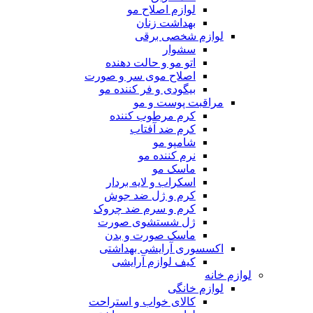
لوازم اصلاح مو
بهداشت زنان
لوازم شخصی برقی
سشوار
اتو مو و حالت دهنده
اصلاح موی سر و صورت
بیگودی و فر کننده مو
مراقبت پوست و مو
کرم مرطوب کننده
کرم ضد آفتاب
شامپو مو
نرم کننده مو
ماسک مو
اسکراب و لایه بردار
کرم و ژل ضد جوش
کرم و سرم ضد چروک
ژل شستشوی صورت
ماسک صورت و بدن
اکسسوری آرایشی بهداشتی
کیف لوازم آرایشی
لوازم خانه
لوازم خانگی
کالای خواب و استراحت