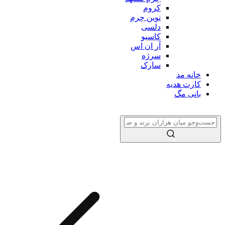
کروم
نوین چرم
دلسی
کاسیو
آر ان اس
سرژه
سارک
خانه مد
کارت هدیه
بانی مگ