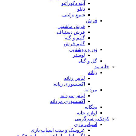
آینه دکوراتیو
تابلو
شمع تزئینی
فرش
فرش ماشینی
فرش دستباف
گلیم و گبه
گلیم فرش
نور و روشنایی
لوستر
گل و گیاه
خانه مد
زنانه
لباس زنانه
اکسسوری زنانه
مردانه
لباس مردانه
اکسسوری مردانه
بچگانه
لوازم خانه
کودک و سرگرمی
اسباب بازی
عروسک و ست اسباب بازی
لگو، پازل و انواع اسباب بازی فکری و