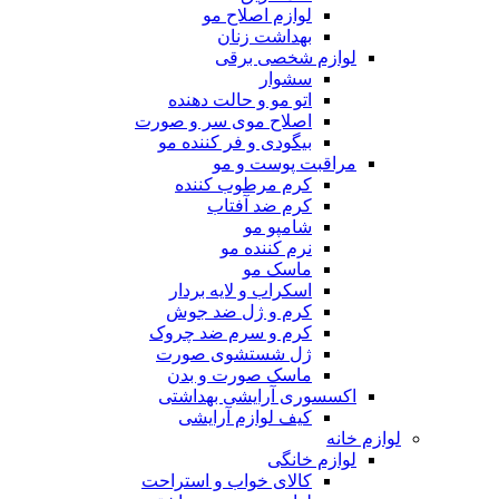
لوازم اصلاح مو
بهداشت زنان
لوازم شخصی برقی
سشوار
اتو مو و حالت دهنده
اصلاح موی سر و صورت
بیگودی و فر کننده مو
مراقبت پوست و مو
کرم مرطوب کننده
کرم ضد آفتاب
شامپو مو
نرم کننده مو
ماسک مو
اسکراب و لایه بردار
کرم و ژل ضد جوش
کرم و سرم ضد چروک
ژل شستشوی صورت
ماسک صورت و بدن
اکسسوری آرایشی بهداشتی
کیف لوازم آرایشی
لوازم خانه
لوازم خانگی
کالای خواب و استراحت