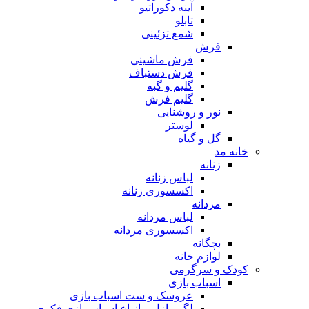
آینه دکوراتیو
تابلو
شمع تزئینی
فرش
فرش ماشینی
فرش دستباف
گلیم و گبه
گلیم فرش
نور و روشنایی
لوستر
گل و گیاه
خانه مد
زنانه
لباس زنانه
اکسسوری زنانه
مردانه
لباس مردانه
اکسسوری مردانه
بچگانه
لوازم خانه
کودک و سرگرمی
اسباب بازی
عروسک و ست اسباب بازی
لگو، پازل و انواع اسباب بازی فکری و