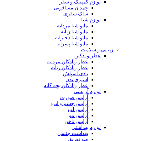
لوازم کمپینگ و سفر
چمدان مسافرتی
ساک سفری
لوازم شنا
مایو شنا مردانه
مایو شنا زنانه
مایو شنا دخترانه
مایو شنا پسرانه
زیبایی و سلامت
عطر و ادکلن
عطر و ادکلن مردانه
عطر و ادکلن زنانه
بادی اسپلش
اسپری بدن
عطر و ادکلن بچه گانه
لوازم آرایشی
آرایش صورت
آرایش چشم و ابرو
آرایش لب
آرایش مو
آرایش ناخن
لوازم بهداشتی
بهداشت جنسی
ضد تعریق