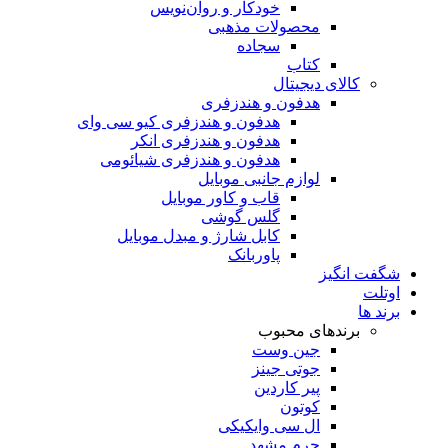
خودکار و روان‌نویس
محصولات مذهبی
سجاده
کتاب
کالای دیجیتال
هدفون و هندزفری
هدفون و هندزفری کیو سی وای
هدفون و هندزفری انکر
هدفون و هندزفری شیائومی
لوازم جانبی موبایل
قاب و کاور موبایل
گلس گوشی
کابل شارژ و مبدل موبایل
پاوربانک
شگفت انگیز
اوتلت
برند ها
برندهای محبوب
جین وست
جوتی جینز
پیر کاردین
کوتون
ال سی وایکیکی
چرم مشهد