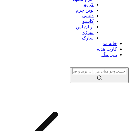
کروم
نوین چرم
دلسی
کاسیو
آر ان اس
سرژه
سارک
خانه مد
کارت هدیه
بانی مگ