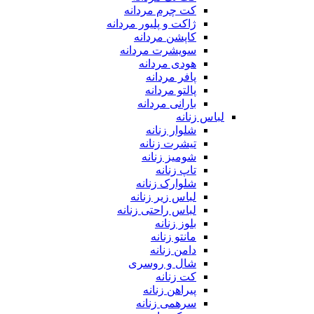
کت چرم مردانه
ژاکت و پلیور مردانه
کاپشن مردانه
سویشرت مردانه
هودی مردانه
پافر مردانه
پالتو مردانه
بارانی مردانه
لباس زنانه
شلوار زنانه
تیشرت زنانه
شومیز زنانه
تاپ زنانه
شلوارک زنانه
لباس زیر زنانه
لباس راحتی زنانه
بلوز زنانه
مانتو زنانه
دامن زنانه
شال و روسری
کت زنانه
پیراهن زنانه
سرهمی زنانه