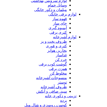
لوازم سرویس بهداشتی
وسایل حمام
مبلمان و دکور خانگی
لوازم برقی خانگی
قهوه ساز
چای ساز
آبمیوه گیری
کتری برقی
لوازم آشپزخانه
ظروف پخت و پز
کتری و قوری
بخارپز، هواپز
غذاساز
خرد کن
گوشت کوب برقی
همزن برقی
مخلوط کن
منسوجات آشپزخانه
توستر
ظروف آشپزخانه
سبد، صافی و آبکش
تزیینی و دکوری خانه
پرده
کوسن، رومیزی و شال مبل