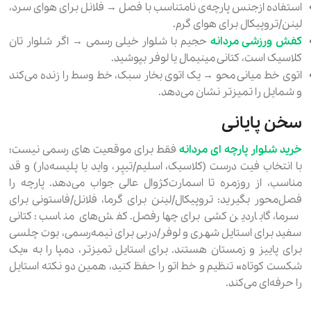
استفاده ازجنس پارچه‌ی نامتناسب با فصل → فلانل برای هوای سرد،
لینن/تروپیکال برای هوای گرم.
کفش ورزشی مردانه
حجیم با شلوار خیلی رسمی → اگر شلوار تان
کلاسیک است، کتانی مینیمال یا لوفر بپوشید.
اتوی خط‌ میانی محو → یک اتوی بخار سبک، خط وسط را زنده می‌کند
و شمایل را تمیزتر نشان می‌دهد.
سخن پایانی
خرید شلوار پارچه ای مردانه
فقط برای موقعیت های رسمی نیست؛
با انتخاب فیت درست (کلاسیک، اسلیم/تیپِر، واید یا پلیسه‌دار) و قد
مناسب، از روزمره تا اسمارت‌کژوال عالی جواب می‌دهد. پارچه را
فصل‌محور بگیرید: تروپیکال/لینن برای گرما، فلانل/فاستونی برای
سرما، گاباردین کشی برای چهارفصل. کفش‌های مناسب : کتانی
سفید برای استایل شهری و لوفر/دربی برای نیمه‌رسمی، بوت چلسی
برای پاییز و زمستان هستند. برای استایل تمیزتر، دمپا را به «یک
شکست کوتاه» تنظیم و خط اتو را حفظ کنید، همین دو نکته استایل
را حرفه‌ای می‌کند.