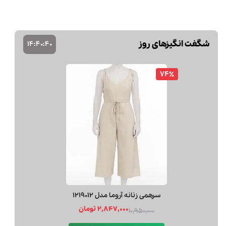
شگفت انگیزهای روز
14
:
40
:
39
74٪
سرهمی زنانه آروما مدل 1219012
2,847,000 تومان
10,950,000