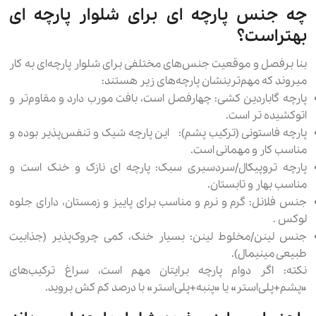
چه جنس پارچه ای برای شلوار پارچه ای
بهتراست؟
بنا برفصل و موقعیت جنس‌های مختلفی برای شلوار پارچه‌ای به کار
میروند که مهم‌ترینشان پارچه‌های زیر هستند:
پارچه گاباردین کشی: چهارفصل است، بافت مورب دارد و مقاوم‌تر و
اتوکشیده تر است.
پارچه فاستونی (ترکیب پشم): این پارچه شیک و تنفس‌پذیر بوده و
مناسب کار و مهمانی است.
پارچه تروپیکال/سردسیری سبک: پارچه ای نازک و خنک است و
مناسب بهار و تابستان.
جنس فلانل: گرم و نرم و مناسب برای پاییز و زمستان، دارای جلوه‌
لوکس .
جنس لینن/مخلوط لینن: بسیار خنک، کمی چروک‌پذیر (جذابیت
طبیعی مینیمال).
نکته: اگر دوام پارچه برایتان مهم است، سراغ ترکیب‌های
«پشم+پلی‌استر» یا «پنبه+پلی‌استر» با درصد کم کش بروید.