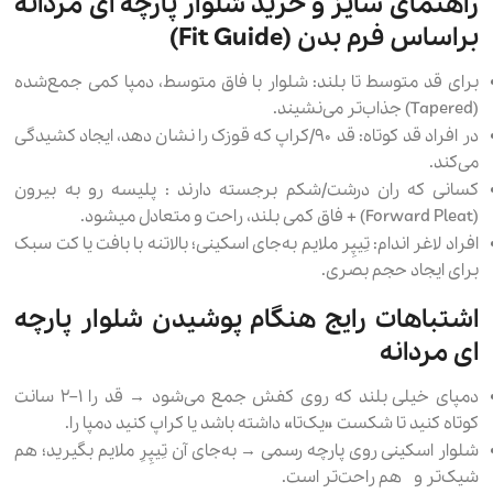
راهنمای سایز و خرید شلوار پارچه ای مردانه
براساس فرم بدن (Fit Guide)
برای قد متوسط تا بلند: شلوار با فاق متوسط، دمپا کمی جمع‌شده
(Tapered) جذاب‌تر می‌نشیند.
در افراد قد کوتاه: قد ۹۰/کراپ که قوزک را نشان دهد، ایجاد کشیدگی
می‌کند.
کسانی که ران درشت/شکم برجسته دارند : پلیسه‌ رو به بیرون
(Forward Pleat) + فاق کمی بلند، راحت و متعادل میشود.
افراد لاغر اندام: تِیپِر ملایم به‌جای اسکینی؛ بالاتنه با بافت یا کت سبک
برای ایجاد حجم بصری.
اشتباهات رایج هنگام پوشیدن شلوار پارچه
ای مردانه
دمپای خیلی بلند که روی کفش جمع می‌شود → قد را ۱–۲ سانت
کوتاه کنید تا شکست «یک‌تا» داشته باشد یا کراپ کنید دمپا را.
شلوار اسکینی روی پارچه رسمی → به‌جای آن تِیپِرِ ملایم بگیرید؛ هم
شیک‌تر و هم راحت‌تر است.