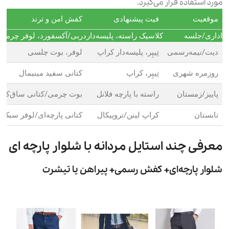
مورد استفاده قرار می‌گیرد.
موقعیت
فیت پیشنهادی
کفش امن و ترند
اداری/جلسه
کلاسیک راسته، پلیسه‌دار
دربی/آکسفورد، لوفر چرمی
دیت/نیمه‌رسمی
تِیپِر، پلیسه‌دار کراپ
لوفر، بوت چلسی
روزمره شهری
تِیپِر، کراپ
کتانی سفید مینیمال
پاییز/زمستان
راسته با پارچه فلانل
بوت چرمی/کتانی ساق‌کوتا
تابستان
کراپ لینن/تروپیکال
کتانی پارچه‌ای/لوفر سبک
معرفی چند استایل مردانه با شلوار پارچه ای
شلوار پارچه‌ای+ کفش رسمی+ پیراهن یا تیشرت