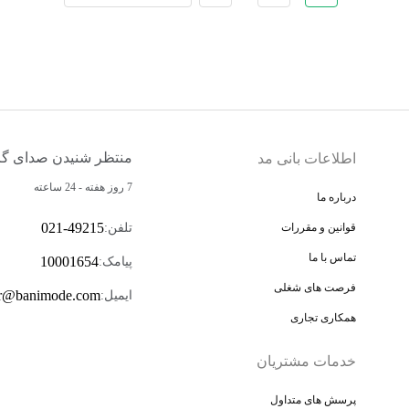
منتظر شنیدن صدای گر
اطلاعات بانی مد
7 روز هفته - 24 ساعته
درباره ما
021-49215
تلفن
:
قوانین و مقررات
تماس با ما
10001654
پیامک
:
فرصت های شغلی
r@banimode.com
ایمیل
:
همکاری تجاری
خدمات مشتریان
پرسش های متداول