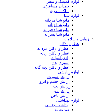
لوازم کمپینگ و سفر
چمدان مسافرتی
ساک سفری
لوازم شنا
مایو شنا مردانه
مایو شنا زنانه
مایو شنا دخترانه
مایو شنا پسرانه
زیبایی و سلامت
عطر و ادکلن
عطر و ادکلن مردانه
عطر و ادکلن زنانه
بادی اسپلش
اسپری بدن
عطر و ادکلن بچه گانه
لوازم آرایشی
آرایش صورت
آرایش چشم و ابرو
آرایش لب
آرایش مو
آرایش ناخن
لوازم بهداشتی
بهداشت جنسی
ضد تعریق