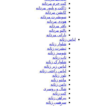
کت چرم مردانه
ژاکت و پلیور مردانه
کاپشن مردانه
سویشرت مردانه
هودی مردانه
پافر مردانه
پالتو مردانه
بارانی مردانه
لباس زنانه
شلوار زنانه
تیشرت زنانه
شومیز زنانه
تاپ زنانه
شلوارک زنانه
لباس زیر زنانه
لباس راحتی زنانه
بلوز زنانه
مانتو زنانه
دامن زنانه
شال و روسری
کت زنانه
پیراهن زنانه
سرهمی زنانه