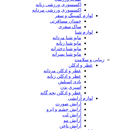
اکسسوری ورزشی زنانه
اکسسوری ورزشی مردانه
لوازم کمپینگ و سفر
چمدان مسافرتی
ساک سفری
لوازم شنا
مایو شنا مردانه
مایو شنا زنانه
مایو شنا دخترانه
مایو شنا پسرانه
زیبایی و سلامت
عطر و ادکلن
عطر و ادکلن مردانه
عطر و ادکلن زنانه
بادی اسپلش
اسپری بدن
عطر و ادکلن بچه گانه
لوازم آرایشی
آرایش صورت
آرایش چشم و ابرو
آرایش لب
آرایش مو
آرایش ناخن