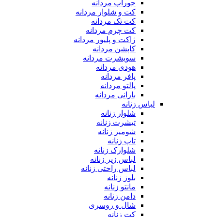
جوراب مردانه
کت و شلوار مردانه
کت تک مردانه
کت چرم مردانه
ژاکت و پلیور مردانه
کاپشن مردانه
سویشرت مردانه
هودی مردانه
پافر مردانه
پالتو مردانه
بارانی مردانه
لباس زنانه
شلوار زنانه
تیشرت زنانه
شومیز زنانه
تاپ زنانه
شلوارک زنانه
لباس زیر زنانه
لباس راحتی زنانه
بلوز زنانه
مانتو زنانه
دامن زنانه
شال و روسری
کت زنانه