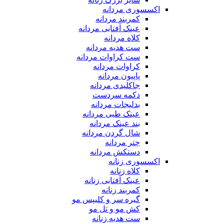
اکسسوری مردانه
کمربند مردانه
عینک آفتابی مردانه
کلاه مردانه
ست هدیه مردانه
ست کراوات مردانه
کراوات مردانه
پاپیون مردانه
جاکلیدی مردانه
دکمه سردست
بدلیجات مردانه
عینک طبی مردانه
بند عینک مردانه
شال گردن مردانه
چتر مردانه
دستکش مردانه
اکسسوری زنانه
کلاه زنانه
عینک آفتابی زنانه
کمربند زنانه
گیره سر و کلیپس مو
کش مو و تل مو
ست هدیه زنانه